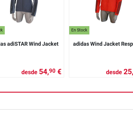
ck
En Stock
das adiSTAR Wind Jacket
adidas Wind Jacket Res
54,
€
25
90
desde
desde
nzada