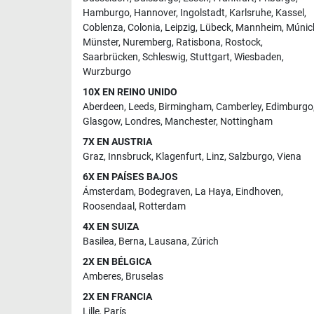
Hamburgo
,
Hannover
,
Ingolstadt
,
Karlsruhe
,
Kassel
,
Coblenza
,
Colonia
,
Leipzig
,
Lübeck
,
Mannheim
,
Múnic
Münster
,
Nuremberg
,
Ratisbona
,
Rostock
,
Saarbrücken
,
Schleswig
,
Stuttgart
,
Wiesbaden
,
Wurzburgo
10X EN REINO UNIDO
Aberdeen
,
Leeds
,
Birmingham
,
Camberley
,
Edimburgo
Glasgow
,
Londres
,
Manchester
,
Nottingham
7X EN AUSTRIA
Graz
,
Innsbruck
,
Klagenfurt
,
Linz
,
Salzburgo
,
Viena
6X EN PAÍSES BAJOS
Ámsterdam
,
Bodegraven
,
La Haya
,
Eindhoven
,
Roosendaal
,
Rotterdam
4X EN SUIZA
Basilea
,
Berna
,
Lausana
,
Zúrich
2X EN BÉLGICA
Amberes
,
Bruselas
2X EN FRANCIA
Lille
,
París