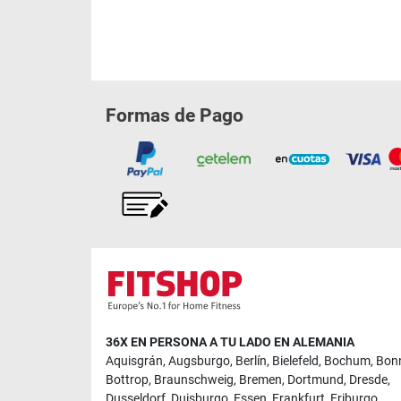
Formas de Pago
36X EN PERSONA A TU LADO EN ALEMANIA
Aquisgrán
,
Augsburgo
,
Berlín
,
Bielefeld
,
Bochum
,
Bon
Bottrop
,
Braunschweig
,
Bremen
,
Dortmund
,
Dresde
,
Dusseldorf
,
Duisburgo
,
Essen
,
Frankfurt
,
Friburgo
,