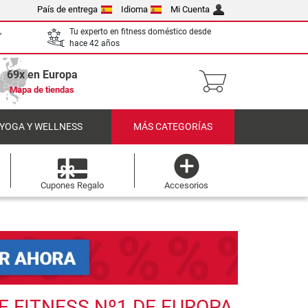
País de entrega
Idioma
Mi Cuenta
,
Tu experto en fitness doméstico desde
hace 42 años
69x en Europa
Mapa de tiendas
 YOGA Y WELLNESS
MÁS CATEGORÍAS
Cupones Regalo
Accesorios
E FITNESS Nº1 DE EUROPA