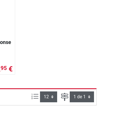
ponse
,
€
95
Artículos por página:
Página