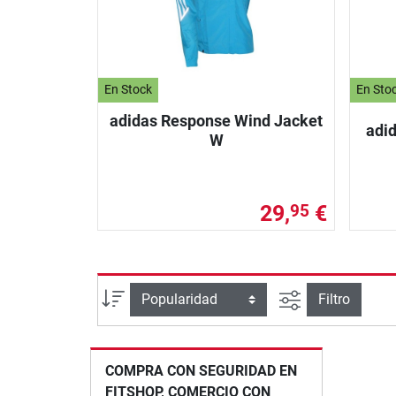
En Stock
En Sto
adidas Response Wind Jacket
adi
W
29,
€
95
Busqueda ava
Ordenar por
Filtro
COMPRA CON SEGURIDAD EN
FITSHOP, COMERCIO CON