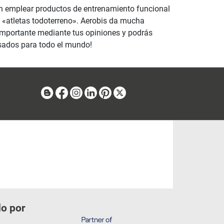
an emplear productos de entrenamiento funcional
s «atletas todoterreno». Aerobis da mucha
 importante mediante tus opiniones y podrás
nsados para todo el mundo!
Blog
Facebook
Instagram
Linkedin
Pinterest
X
do por