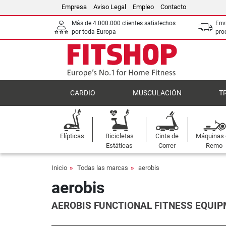
Empresa
Aviso Legal
Empleo
Contacto
Más de 4.000.000 clientes satisfechos
Env
por toda Europa
pro
CARDIO
MUSCULACIÓN
T
Elípticas
Bicicletas
Cinta de
Máquinas
Estáticas
Correr
Remo
Inicio
Todas las marcas
aerobis
aerobis
AEROBIS FUNCTIONAL FITNESS EQUIP