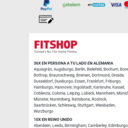
36X EN PERSONA A TU LADO EN ALEMANIA
Aquisgrán
,
Augsburgo
,
Berlín
,
Bielefeld
,
Bochum
,
Bon
Bottrop
,
Braunschweig
,
Bremen
,
Dortmund
,
Dresde
,
Dusseldorf
,
Duisburgo
,
Essen
,
Frankfurt
,
Friburgo
,
Hamburgo
,
Hannover
,
Ingolstadt
,
Karlsruhe
,
Kassel
,
Coblenza
,
Colonia
,
Leipzig
,
Lübeck
,
Mannheim
,
Múnic
Münster
,
Nuremberg
,
Ratisbona
,
Rostock
,
Saarbrücken
,
Schleswig
,
Stuttgart
,
Wiesbaden
,
Wurzburgo
10X EN REINO UNIDO
Aberdeen
,
Leeds
,
Birmingham
,
Camberley
,
Edimburgo