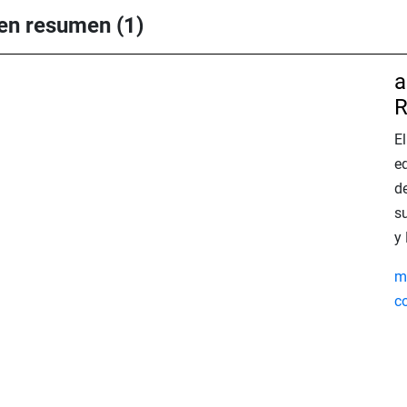
 en resumen (1)
a
R
E
e
d
s
y 
m
c