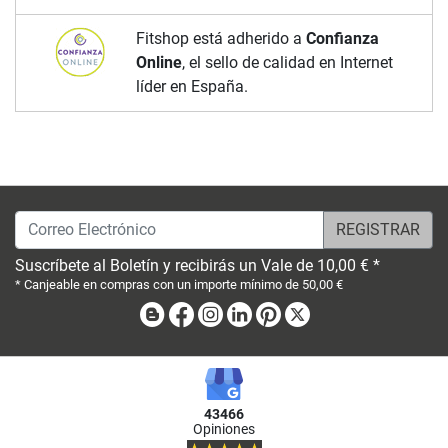
Fitshop está adherido a
Confianza
Online
, el sello de calidad en Internet
líder en España.
Correo Electrónico
Suscríbete al Boletín y recibirás un Vale de 10,00 € *
* Canjeable en compras con un importe mínimo de 50,00 €
Blog
Facebook
Instagram
Linkedin
Pinterest
X
43466
Opiniones