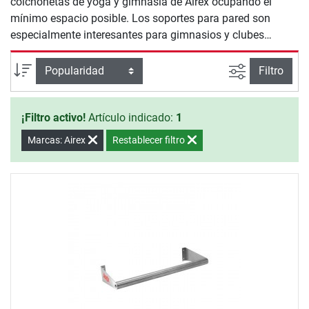
colchonetas de yoga y gimnasia de Airex ocupando el
mínimo espacio posible. Los soportes para pared son
especialmente interesantes para gimnasios y clubes
deportivos, para ordenar las colchonetas y hacerlas más
accesibles para los usuarios. Los cinturones de seguridad
Busqueda a
Ordenar por
Filtro
y las bolsas para llevar son ideales para las personas que
quieran llevarse consigo los aparatos de entrenamiento.
¡Filtro activo!
Artículo indicado:
1
Marcas: Airex
Restablecer filtro