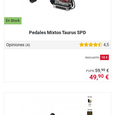
En Stock
Pedales Mixtos Taurus SPD
Opiniones
4,5
(4)
descuento
10 €
90
59,
€
PVPR
49,
€
90