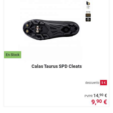
En Stock
Calas Taurus SPD Cleats
descuento
5 €
90
14,
€
PVPR
9,
€
90