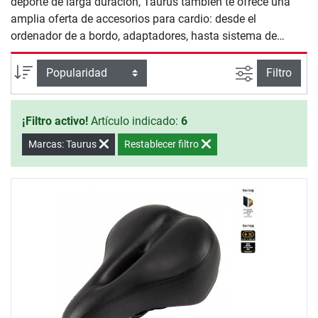
deporte de larga duración, Taurus también te ofrece una
amplia oferta de accesorios para cardio: desde el
ordenador de a bordo, adaptadores, hasta sistema de
pedales. Encuentra el complemento perfecto para tu
aparato de entrenamiento de larga duración de Taurus y
Busqueda a
Ordenar por
Filtro
lograrás que tu entrenamiento de cardio sea aún más
variado y eficiente.
¡Filtro activo!
Artículo indicado:
6
Marcas: Taurus
Restablecer filtro