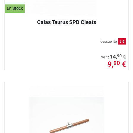
En Stock
Calas Taurus SPD Cleats
descuento
5 €
90
14,
€
PVPR
9,
€
90