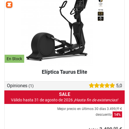
En Stock
Elíptica Taurus Elite
Opiniones
5,0
(1)
SALE
Válido hasta 31 de agosto de 2026
¡Hasta fin de existencias!
Mejor precio en últimos 30 días
3.499,
€
00
descuento
14%
00