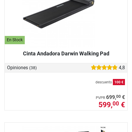
En Stock
Cinta Andadora Darwin Walking Pad
Opiniones
4,8
(38)
descuento
100 €
00
699,
€
PVPR
599,
€
00