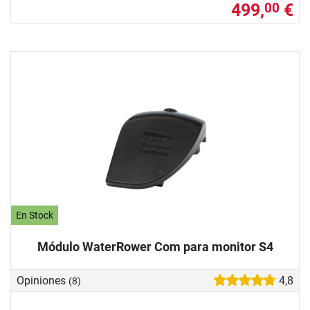
499,
€
00
En Stock
Módulo WaterRower Com para monitor S4
Opiniones
4,8
(8)