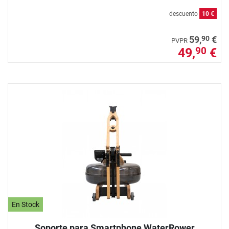
descuento
10 €
90
59,
€
PVPR
49,
€
90
En Stock
Soporte para Smartphone WaterRower