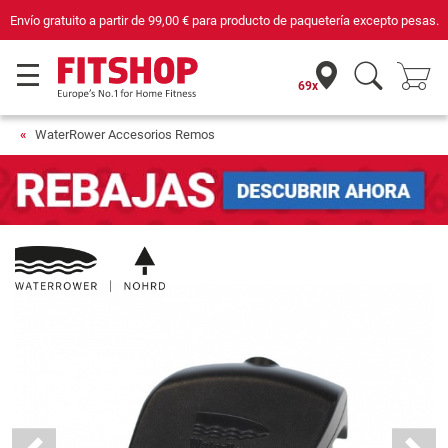
Envío gratuito a partir de
99,00 €
para producto de paquetería excepto pesas.
69x
WaterRower Accesorios Remos