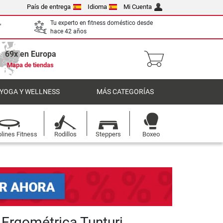
País de entrega
Idioma
Mi Cuenta
,
Tu experto en fitness doméstico desde
hace 42 años
69x en Europa
Mapa de tiendas
 YOGA Y WELLNESS
MÁS CATEGORÍAS
lines Fitness
Rodillos
Steppers
Boxeo
 Ergométrica Tunturi