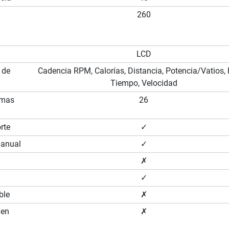
260
LCD
 de
Cadencia RPM, Calorías, Distancia, Potencia/Vatios, 
Tiempo, Velocidad
amas
26
rte
✓
manual
✓
✗
✓
ble
✗
 en
✗