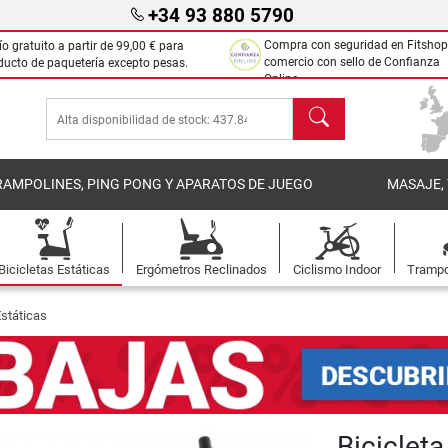
+34 93 880 5790
Compra con seguridad en Fitshop
ío gratuito a partir de
99,00 €
para
comercio con sello de Confianza
ducto de paquetería excepto pesas.
Online.
Buscar
RAMPOLINES, PING PONG Y APARATOS DE JUEGO
MASAJE,
Bicicletas Estáticas
Ergómetros Reclinados
Ciclismo Indoor
Trampo
Estáticas
Bicicleta