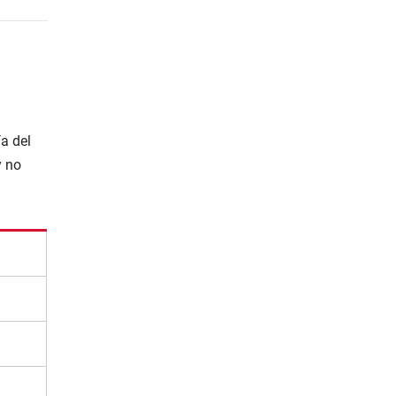
a del
y no