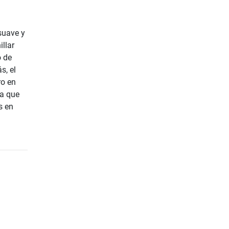
suave y
illar
o de
s, el
ro en
ra que
s en