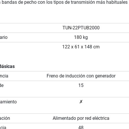
 bandas de pecho con los tipos de transmisión más habituales
TUN-22PTUB2000
ario
180 kg
122 x 61 x 148 cm
Básicas
ncia
Freno de inducción con generador
de
15
namiento
✗
ación
Alimentado por red eléctrica
ncia
48