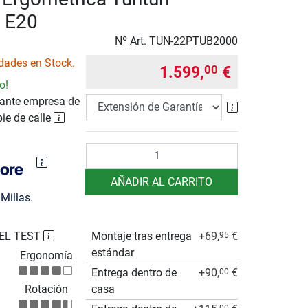
 E20
Nº Art.
TUN-22PTUB2000
dades en Stock.
1.599,
€
00
o!
ante empresa de
Extensión de 
pie de calle
Cantidad
AÑADIR AL CARRITO
Millas.
EL TEST
Montaje tras entrega
+69,
€
95
estándar
Ergonomía
Entrega dentro de
+90,
€
00
Rotación
casa
00