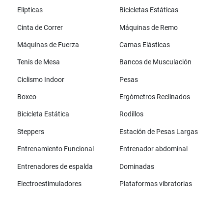
Elípticas
Bicicletas Estáticas
Cinta de Correr
Máquinas de Remo
Máquinas de Fuerza
Camas Elásticas
Tenis de Mesa
Bancos de Musculación
Ciclismo Indoor
Pesas
Boxeo
Ergómetros Reclinados
Bicicleta Estática
Rodillos
Steppers
Estación de Pesas Largas
Entrenamiento Funcional
Entrenador abdominal
Entrenadores de espalda
Dominadas
Electroestimuladores
Plataformas vibratorias
Todas las marcas