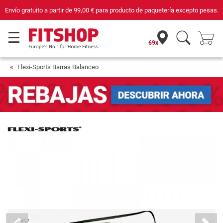
Envío gratuito a partir de
99,00 €
para producto de paquetería excepto pesas.
69x
Flexi-Sports Barras Balanceo