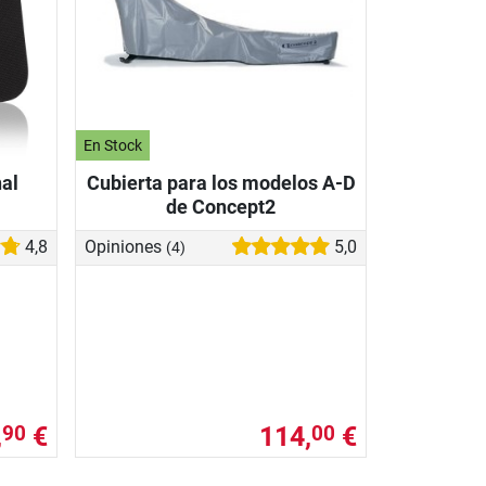
En Stock
al
Cubierta para los modelos A-D
de Concept2
4,8
Opiniones
5,0
(4)
,
€
114,
€
90
00