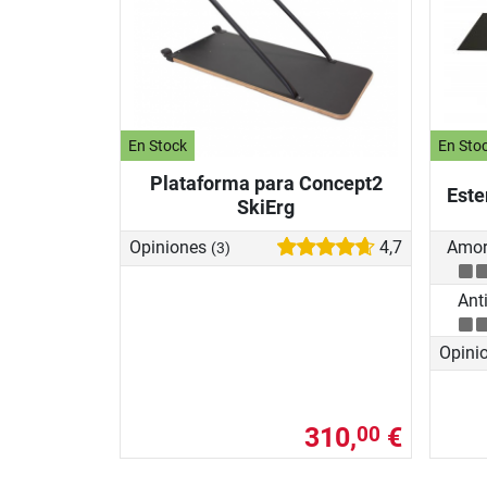
En Stock
En Sto
Plataforma para Concept2
Este
SkiErg
Opiniones
4,7
Amor
(3)
Ant
Opini
310,
€
00