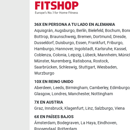
36X EN PERSONA A TU LADO EN ALEMANIA
Aquisgrán
,
Augsburgo
,
Berlín
,
Bielefeld
,
Bochum
,
Bon
Bottrop
,
Braunschweig
,
Bremen
,
Dortmund
,
Dresde
,
Dusseldorf
,
Duisburgo
,
Essen
,
Frankfurt
,
Friburgo
,
Hamburgo
,
Hannover
,
Ingolstadt
,
Karlsruhe
,
Kassel
,
Coblenza
,
Colonia
,
Leipzig
,
Lübeck
,
Mannheim
,
Múnic
Münster
,
Nuremberg
,
Ratisbona
,
Rostock
,
Saarbrücken
,
Schleswig
,
Stuttgart
,
Wiesbaden
,
Wurzburgo
10X EN REINO UNIDO
Aberdeen
,
Leeds
,
Birmingham
,
Camberley
,
Edimburgo
Glasgow
,
Londres
,
Manchester
,
Nottingham
7X EN AUSTRIA
Graz
,
Innsbruck
,
Klagenfurt
,
Linz
,
Salzburgo
,
Viena
6X EN PAÍSES BAJOS
Ámsterdam
,
Bodegraven
,
La Haya
,
Eindhoven
,
Roosendaal
,
Rotterdam