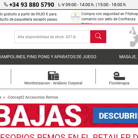
+34 93 880 5790
L-V 09:00 - 14:00 h. | 15:00 - 18:00 h.
Compra con seguridad en Fitshop
ío gratuito a partir de
99,00 €
para
comercio con sello de Confianza
ducto de paquetería excepto pesas.
Online.
Buscar
RAMPOLINES, PING PONG Y APARATOS DE JUEGO
MASAJE,
Monitorizacion - Análisis Corporal
Fisioterapia
s
Concept2 Accesorios Remos
ORIOS REMOS EN EL RETAILER D