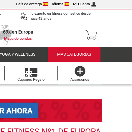
País de entrega
Idioma
Mi Cuenta
,
Tu experto en fitness doméstico desde
hace 42 años
69x en Europa
Mapa de tiendas
 YOGA Y WELLNESS
MÁS CATEGORÍAS
Cupones Regalo
Accesorios
E FITNESS Nº1 DE EUROPA