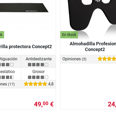
ck
En Stock
Almohadilla Profesion
rilla protectora Concept2
Concept2
tiguación
Antideslizante
Opiniones
(5)
iestático
Grosor
ones
4,8
(17)
49,
€
24
00