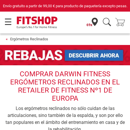
Envío gratuito a partir de
99,00 €
para producto de paquetería excepto pesas.
69x
Ergómetros Reclinados
COMPRAR DARWIN FITNESS
ERGÓMETROS RECLINADOS EN EL
RETAILER DE FITNESS Nº1 DE
EUROPA
Los ergómetros reclinados no sólo cuidan de las
articulaciones, sino también de la espalda, y son por ello
tan populares en el ámbito del entrenamiento en casa y de
la rehabilitación.