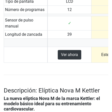
Tipo de pantalla
LCD
Número de programas
12
Sensor de pulso
✓
manual
Longitud de zancada
39
Ver ahora
Este 
Descripción: Elíptica Nova M Kettler
La nueva elíptica Nova M de la marca Kettler: el
modelo básico ideal para su entrenamiento
cardiovascular.