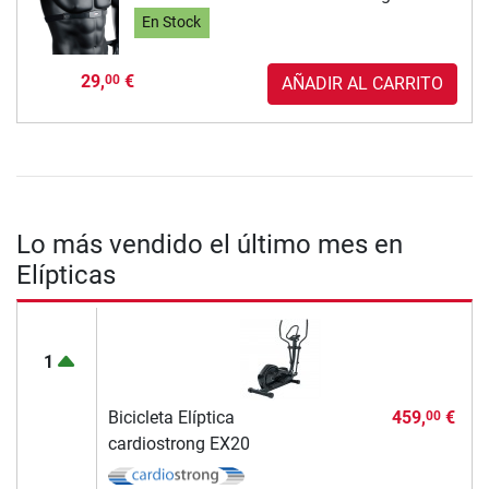
En Stock
29,
€
00
AÑADIR AL CARRITO
Lo más vendido el último mes en
Elípticas
1
Bicicleta Elíptica
459,
€
00
cardiostrong EX20