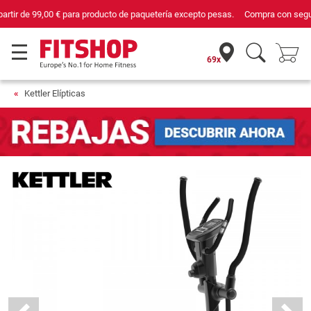
Compra con seguridad en Fitshop, comercio con sello de Confianza Online.
69x
Kettler Elípticas