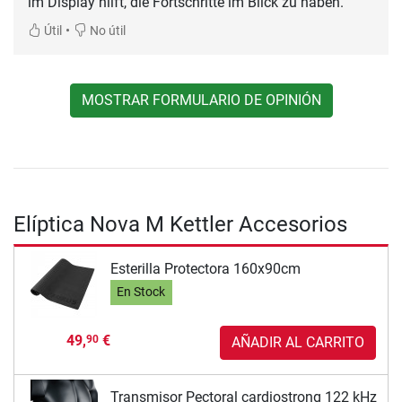
im Display hilft, die Fortschritte im Blick zu haben.
•
Útil
No útil
MOSTRAR FORMULARIO DE OPINIÓN
Elíptica Nova M Kettler Accesorios
Esterilla Protectora 160x90cm
En Stock
49,
€
90
AÑADIR AL CARRITO
Transmisor Pectoral cardiostrong 122 kHz