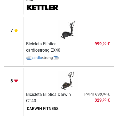
7
Bicicleta Elíptica
999,
€
00
cardiostrong EX40
8
00
Bicicleta Elíptica Darwin
PVPR
699,
€
329,
€
00
CT40