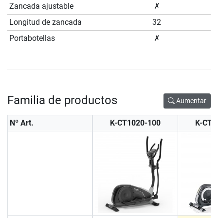
Zancada ajustable
✗
Longitud de zancada
32
Portabotellas
✗
Familia de productos
Aumentar
Nº Art.
K-CT1020-100
K-CT1