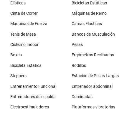
Elípticas
Bicicletas Estáticas
Cinta de Correr
Máquinas de Remo
Máquinas de Fuerza
Camas Elásticas
Tenis de Mesa
Bancos de Musculación
Ciclismo Indoor
Pesas
Boxeo
Ergómetros Reclinados
Bicicleta Estática
Rodillos
Steppers
Estación de Pesas Largas
Entrenamiento Funcional
Entrenador abdominal
Entrenadores de espalda
Dominadas
Electroestimuladores
Plataformas vibratorias
Todas las marcas