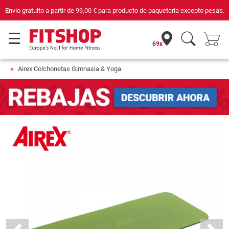
Envío gratuito a partir de
99,00 €
para producto de paquetería excepto pesas.
69x
Airex Colchonetas Gimnasia & Yoga