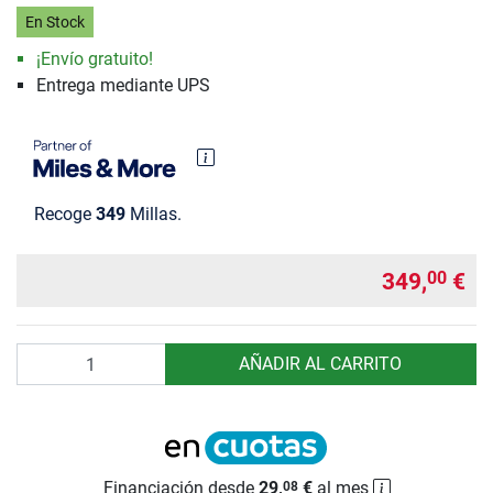
En Stock
¡Envío gratuito!
Entrega mediante UPS
Recoge
349
Millas.
349,
€
00
Cantidad
AÑADIR AL CARRITO
Financiación desde
29,
€
al mes
08