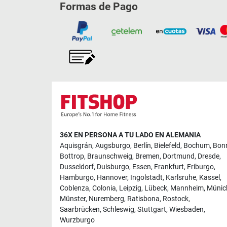
Formas de Pago
36X EN PERSONA A TU LADO EN ALEMANIA
Aquisgrán
,
Augsburgo
,
Berlín
,
Bielefeld
,
Bochum
,
Bon
Bottrop
,
Braunschweig
,
Bremen
,
Dortmund
,
Dresde
,
Dusseldorf
,
Duisburgo
,
Essen
,
Frankfurt
,
Friburgo
,
Hamburgo
,
Hannover
,
Ingolstadt
,
Karlsruhe
,
Kassel
,
Coblenza
,
Colonia
,
Leipzig
,
Lübeck
,
Mannheim
,
Múnic
Münster
,
Nuremberg
,
Ratisbona
,
Rostock
,
Saarbrücken
,
Schleswig
,
Stuttgart
,
Wiesbaden
,
Wurzburgo