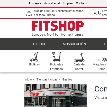
Empresa
Aviso Legal
Empleo
Contacto
Más de 4.000.000 clientes satisfechos
Env
por toda Europa
pro
CARDIO
MUSCULACIÓN
T
Elípticas
Bicicletas
Cinta de
Máquinas
Estáticas
Correr
Remo
Inicio
Tiendas físicas
Basilea
Com
Visita 