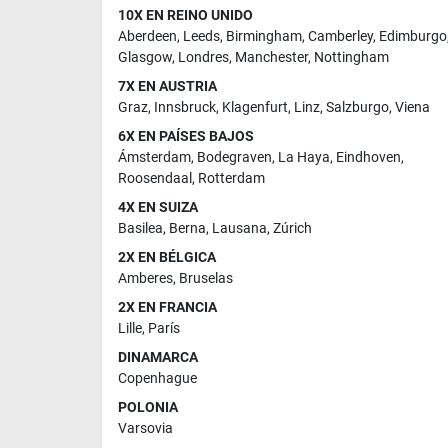
10X EN REINO UNIDO
Aberdeen
,
Leeds
,
Birmingham
,
Camberley
,
Edimburgo
Glasgow
,
Londres
,
Manchester
,
Nottingham
7X EN AUSTRIA
Graz
,
Innsbruck
,
Klagenfurt
,
Linz
,
Salzburgo
,
Viena
6X EN PAÍSES BAJOS
Ámsterdam
,
Bodegraven
,
La Haya
,
Eindhoven
,
Roosendaal
,
Rotterdam
4X EN SUIZA
Basilea
,
Berna
,
Lausana
,
Zúrich
2X EN BÉLGICA
Amberes
,
Bruselas
2X EN FRANCIA
Lille
,
París
DINAMARCA
Copenhague
POLONIA
Varsovia