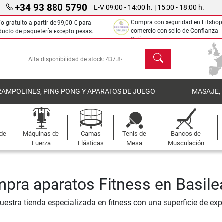
+34 93 880 5790
L-V 09:00 - 14:00 h. | 15:00 - 18:00 h.
Compra con seguridad en Fitshop
ío gratuito a partir de
99,00 €
para
comercio con sello de Confianza
ducto de paquetería excepto pesas.
Online.
Buscar
RAMPOLINES, PING PONG Y APARATOS DE JUEGO
MASAJE,
 de
Máquinas de
Camas
Tenis de
Bancos de
Fuerza
Elásticas
Mesa
Musculación
pra aparatos Fitness en Basile
nuestra tienda especializada en fitness con una superficie de ex