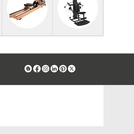
Blog
Facebook
Instagram
Linkedin
Pinterest
X