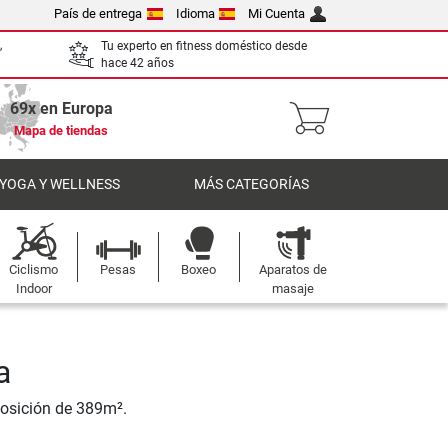
País de entrega
Idioma
Mi Cuenta
,
Tu experto en fitness doméstico desde
hace 42 años
69x en Europa
Mapa de tiendas
 YOGA Y WELLNESS
MÁS CATEGORÍAS
Ciclismo
Pesas
Boxeo
Aparatos de
Indoor
masaje
a
posición de 389m².