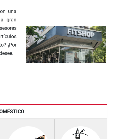
Con una
na gran
sesores
rtículos
to? ¡Por
Previous
Next
desee.
DOMÉSTICO