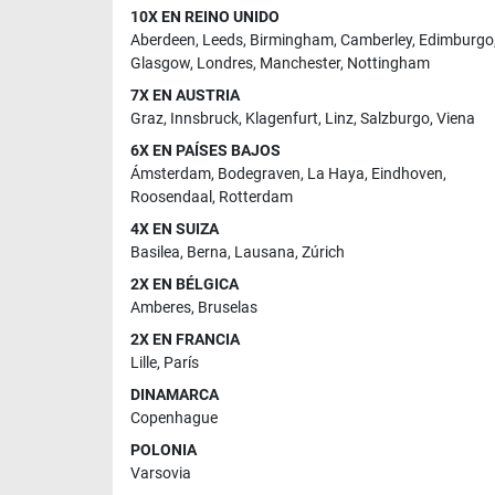
10X EN REINO UNIDO
Aberdeen
,
Leeds
,
Birmingham
,
Camberley
,
Edimburgo
Glasgow
,
Londres
,
Manchester
,
Nottingham
7X EN AUSTRIA
Graz
,
Innsbruck
,
Klagenfurt
,
Linz
,
Salzburgo
,
Viena
6X EN PAÍSES BAJOS
Ámsterdam
,
Bodegraven
,
La Haya
,
Eindhoven
,
Roosendaal
,
Rotterdam
4X EN SUIZA
Basilea
,
Berna
,
Lausana
,
Zúrich
2X EN BÉLGICA
Amberes
,
Bruselas
2X EN FRANCIA
Lille
,
París
DINAMARCA
Copenhague
POLONIA
Varsovia