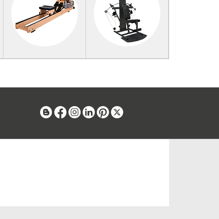
Blog
Facebook
Instagram
Linkedin
Pinterest
X