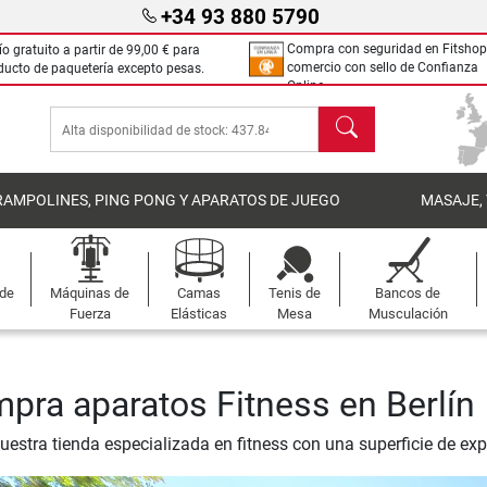
+34 93 880 5790
Compra con seguridad en Fitshop
ío gratuito a partir de
99,00 €
para
comercio con sello de Confianza
ducto de paquetería excepto pesas.
Online.
Buscar
RAMPOLINES, PING PONG Y APARATOS DE JUEGO
MASAJE,
 de
Máquinas de
Camas
Tenis de
Bancos de
Fuerza
Elásticas
Mesa
Musculación
pra aparatos Fitness en Berlín
nuestra tienda especializada en fitness con una superficie de ex