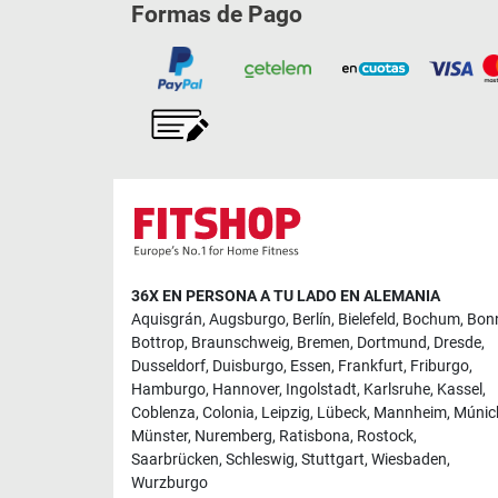
Formas de Pago
36X EN PERSONA A TU LADO EN ALEMANIA
Aquisgrán
,
Augsburgo
,
Berlín
,
Bielefeld
,
Bochum
,
Bon
Bottrop
,
Braunschweig
,
Bremen
,
Dortmund
,
Dresde
,
Dusseldorf
,
Duisburgo
,
Essen
,
Frankfurt
,
Friburgo
,
Hamburgo
,
Hannover
,
Ingolstadt
,
Karlsruhe
,
Kassel
,
Coblenza
,
Colonia
,
Leipzig
,
Lübeck
,
Mannheim
,
Múnic
Münster
,
Nuremberg
,
Ratisbona
,
Rostock
,
Saarbrücken
,
Schleswig
,
Stuttgart
,
Wiesbaden
,
Wurzburgo