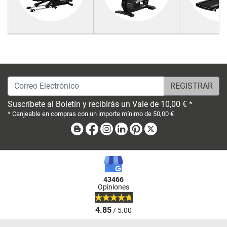
Correo Electrónico
Suscríbete al Boletín y recibirás un Vale de 10,00 € *
* Canjeable en compras con un importe mínimo de 50,00 €
Blog
Facebook
Instagram
Linkedin
Pinterest
X
43466
Opiniones
4.85
/ 5.00