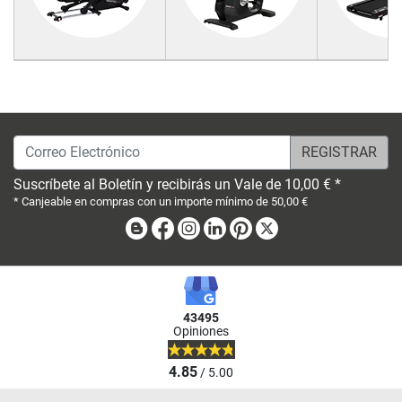
Correo Electrónico
Suscríbete al Boletín y recibirás un Vale de 10,00 € *
* Canjeable en compras con un importe mínimo de 50,00 €
Blog
Facebook
Instagram
Linkedin
Pinterest
X
43495
Opiniones
4.85
/ 5.00