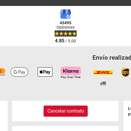
43495
Opiniones
4.85
/ 5.00
Envío realiza
L
Cancelar contrato
F