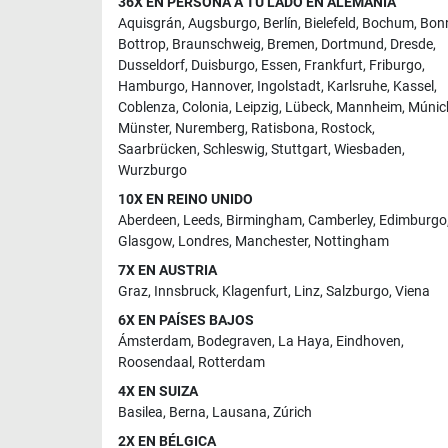
36X EN PERSONA A TU LADO EN ALEMANIA
Aquisgrán
,
Augsburgo
,
Berlín
,
Bielefeld
,
Bochum
,
Bon
Bottrop
,
Braunschweig
,
Bremen
,
Dortmund
,
Dresde
,
Dusseldorf
,
Duisburgo
,
Essen
,
Frankfurt
,
Friburgo
,
Hamburgo
,
Hannover
,
Ingolstadt
,
Karlsruhe
,
Kassel
,
Coblenza
,
Colonia
,
Leipzig
,
Lübeck
,
Mannheim
,
Múnic
Münster
,
Nuremberg
,
Ratisbona
,
Rostock
,
Saarbrücken
,
Schleswig
,
Stuttgart
,
Wiesbaden
,
Wurzburgo
10X EN REINO UNIDO
Aberdeen
,
Leeds
,
Birmingham
,
Camberley
,
Edimburgo
Glasgow
,
Londres
,
Manchester
,
Nottingham
7X EN AUSTRIA
Graz
,
Innsbruck
,
Klagenfurt
,
Linz
,
Salzburgo
,
Viena
6X EN PAÍSES BAJOS
Ámsterdam
,
Bodegraven
,
La Haya
,
Eindhoven
,
Roosendaal
,
Rotterdam
4X EN SUIZA
Basilea
,
Berna
,
Lausana
,
Zúrich
2X EN BÉLGICA