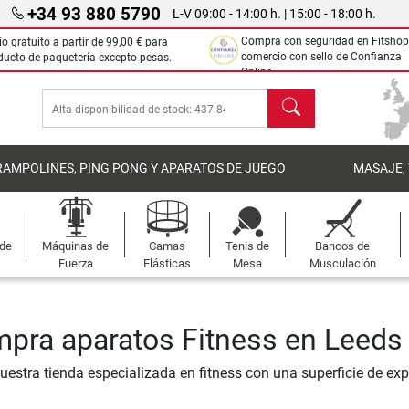
+34 93 880 5790
L-V 09:00 - 14:00 h. | 15:00 - 18:00 h.
Compra con seguridad en Fitshop
ío gratuito a partir de
99,00 €
para
comercio con sello de Confianza
ducto de paquetería excepto pesas.
Online.
Buscar
RAMPOLINES, PING PONG Y APARATOS DE JUEGO
MASAJE,
 de
Máquinas de
Camas
Tenis de
Bancos de
Fuerza
Elásticas
Mesa
Musculación
pra aparatos Fitness en Leeds
nuestra tienda especializada en fitness con una superficie de ex