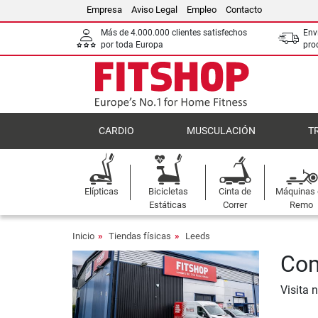
Empresa
Aviso Legal
Empleo
Contacto
Más de 4.000.000 clientes satisfechos
Env
por toda Europa
pro
CARDIO
MUSCULACIÓN
T
Elípticas
Bicicletas
Cinta de
Máquinas
Estáticas
Correr
Remo
Inicio
Tiendas físicas
Leeds
Com
Visita 