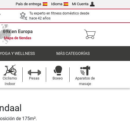
País de entrega
Idioma
Mi Cuenta
,
Tu experto en fitness doméstico desde
hace 42 años
69x en Europa
Mapa de tiendas
 YOGA Y WELLNESS
MÁS CATEGORÍAS
Ciclismo
Pesas
Boxeo
Aparatos de
Indoor
masaje
ndaal
posición de 175m².