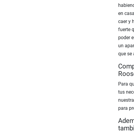
habiend
en casa
caer y 
fuerte 
poder e
un apar
que se 
Compr
Roose
Para qu
tus nec
nuestra
para pr
Ademá
tambi