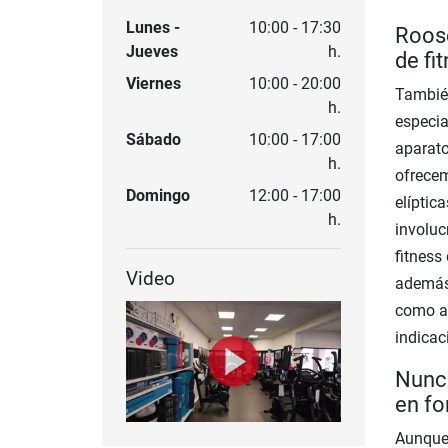
Lunes -
10:00 - 17:30
Roose
Jueves
h.
de fi
Viernes
10:00 - 20:00
Tambié
h.
especia
Sábado
10:00 - 17:00
aparato
h.
ofrecem
Domingo
12:00 - 17:00
elíptic
h.
involuc
fitness
Video
además 
como ac
indicac
Nunca
en f
Aunque 