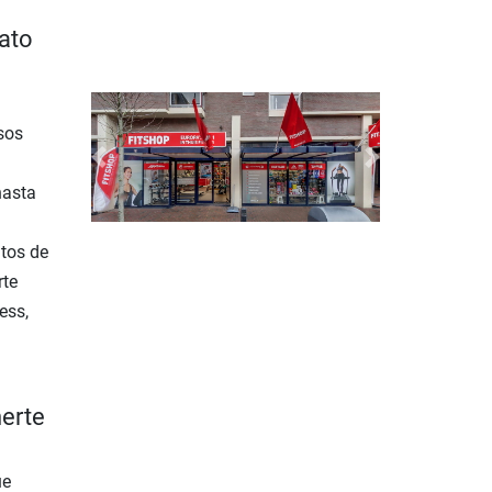
ato
sos
Previous
Next
hasta
tos de
rte
ess,
nerte
ue