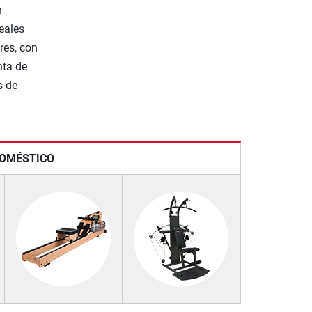
n
eales
res, con
nta de
s de
DOMÉSTICO