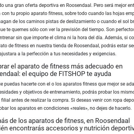
o una gran oferta deportiva en Roosendaal. Pero será mejor en
 con tu propio aparato fitness, sobre todo cuando las hojas em
hagan de los caminos pistas de deslizamiento o cuando el sol bri
que te quemes sólo con ver la previsión del tiempo. Son perfecto
ntrenar sin que importe el clima ni la hora del día. Además, si 
ato de fitness en nuestra tienda de Roosendaal, podrás estar s
ajustara a la perfección a tus necesidades y exigencias.
ar el aparato de fitness más adecuado en
ndaal: el equipo de FITSHOP te ayuda
e puedas hacerte con el o los aparatos fitness que mejor se ad
esidades y objetivos de entrenamiento, podrás probar los mism
 filial antes de realizar la compra. Si deseas venir con ropa depo
obar los aparatos en condiciones «reales», no dejes de hacerlo.
s de los aparatos de fitness, en Roosendaal
én encontrarás accesorios y nutrición deporti