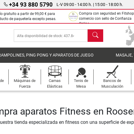
+34 93 880 5790
L-V 09:00 - 14:00 h. | 15:00 - 18:00 h.
Compra con seguridad en Fitshop
ío gratuito a partir de
99,00 €
para
comercio con sello de Confianza
ducto de paquetería excepto pesas.
Online.
Buscar
RAMPOLINES, PING PONG Y APARATOS DE JUEGO
MASAJE,
 de
Máquinas de
Camas
Tenis de
Bancos de
Fuerza
Elásticas
Mesa
Musculación
pra aparatos Fitness en Roose
nuestra tienda especializada en fitness con una superficie de ex