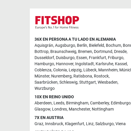
36X EN PERSONA A TU LADO EN ALEMANIA
Aquisgrán
,
Augsburgo
,
Berlín
,
Bielefeld
,
Bochum
,
Bon
Bottrop
,
Braunschweig
,
Bremen
,
Dortmund
,
Dresde
,
Dusseldorf
,
Duisburgo
,
Essen
,
Frankfurt
,
Friburgo
,
Hamburgo
,
Hannover
,
Ingolstadt
,
Karlsruhe
,
Kassel
,
Coblenza
,
Colonia
,
Leipzig
,
Lübeck
,
Mannheim
,
Múnic
Münster
,
Nuremberg
,
Ratisbona
,
Rostock
,
Saarbrücken
,
Schleswig
,
Stuttgart
,
Wiesbaden
,
Wurzburgo
10X EN REINO UNIDO
Aberdeen
,
Leeds
,
Birmingham
,
Camberley
,
Edimburgo
Glasgow
,
Londres
,
Manchester
,
Nottingham
7X EN AUSTRIA
Graz
,
Innsbruck
,
Klagenfurt
,
Linz
,
Salzburgo
,
Viena