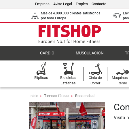
Empresa
Aviso Legal
Empleo
Contacto
Más de 4.000.000 clientes satisfechos
Env
por toda Europa
pro
CARDIO
MUSCULACIÓN
T
Elípticas
Bicicletas
Cinta de
Máquinas
Estáticas
Correr
Remo
Inicio
Tiendas físicas
Roosendaal
Com
Visita 