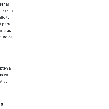
trenar
piecen a
lle tan
s para
compras
eguro de
apten a
os en
rtiva
va