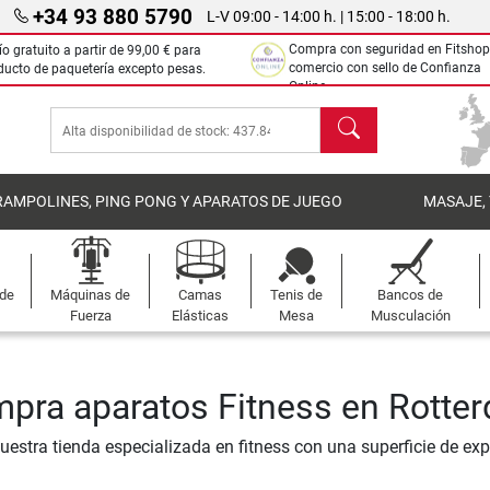
+34 93 880 5790
L-V 09:00 - 14:00 h. | 15:00 - 18:00 h.
Compra con seguridad en Fitshop
ío gratuito a partir de
99,00 €
para
comercio con sello de Confianza
ducto de paquetería excepto pesas.
Online.
Buscar
RAMPOLINES, PING PONG Y APARATOS DE JUEGO
MASAJE,
 de
Máquinas de
Camas
Tenis de
Bancos de
Fuerza
Elásticas
Mesa
Musculación
pra aparatos Fitness en Rotte
nuestra tienda especializada en fitness con una superficie de ex