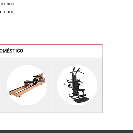
méstico.
terdam,
DOMÉSTICO