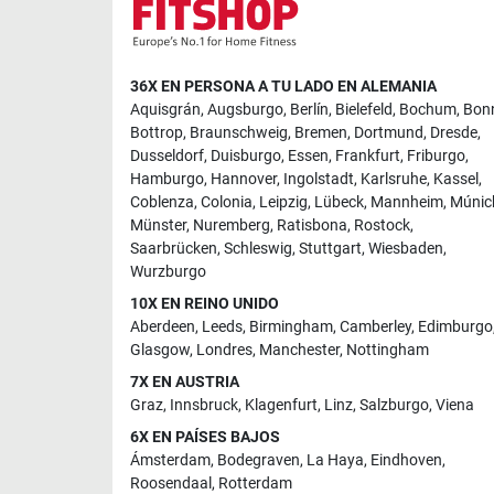
36X EN PERSONA A TU LADO EN ALEMANIA
Aquisgrán
,
Augsburgo
,
Berlín
,
Bielefeld
,
Bochum
,
Bon
Bottrop
,
Braunschweig
,
Bremen
,
Dortmund
,
Dresde
,
Dusseldorf
,
Duisburgo
,
Essen
,
Frankfurt
,
Friburgo
,
Hamburgo
,
Hannover
,
Ingolstadt
,
Karlsruhe
,
Kassel
,
Coblenza
,
Colonia
,
Leipzig
,
Lübeck
,
Mannheim
,
Múnic
Münster
,
Nuremberg
,
Ratisbona
,
Rostock
,
Saarbrücken
,
Schleswig
,
Stuttgart
,
Wiesbaden
,
Wurzburgo
10X EN REINO UNIDO
Aberdeen
,
Leeds
,
Birmingham
,
Camberley
,
Edimburgo
Glasgow
,
Londres
,
Manchester
,
Nottingham
7X EN AUSTRIA
Graz
,
Innsbruck
,
Klagenfurt
,
Linz
,
Salzburgo
,
Viena
6X EN PAÍSES BAJOS
Ámsterdam
,
Bodegraven
,
La Haya
,
Eindhoven
,
Roosendaal
,
Rotterdam