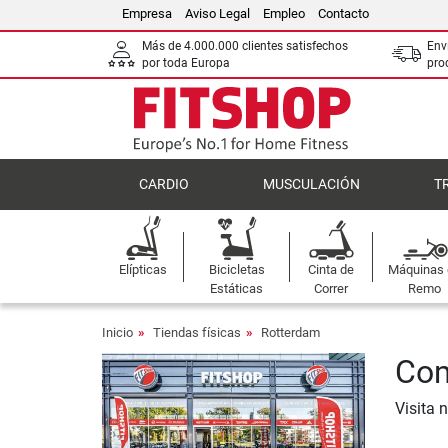
Empresa
Aviso Legal
Empleo
Contacto
Más de 4.000.000 clientes satisfechos
Env
por toda Europa
pro
CARDIO
MUSCULACIÓN
T
Elípticas
Bicicletas
Cinta de
Máquinas
Estáticas
Correr
Remo
Inicio
Tiendas físicas
Rotterdam
Com
Visita 