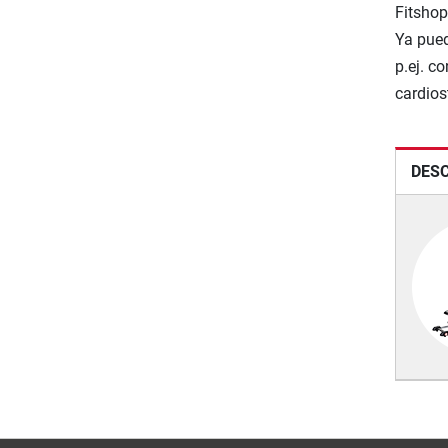
Fitshop
Ya pued
p.ej. c
cardios
DESC