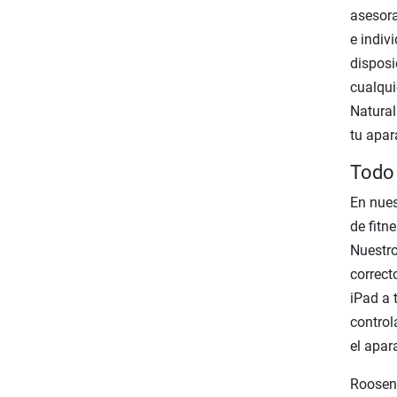
asesora
e indiv
disposi
cualqui
Natural
tu apar
Todo 
En nues
de fitn
Nuestro
correct
iPad a 
control
el apar
Roosend