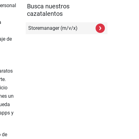
Busca nuestros
ersonal
cazatalentos
a
›
Storemanager (m/v/x)
aje de
aratos
te.
icio
enes un
pueda
 apps y
o de