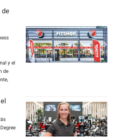
 de
ness
Previous
Next
al y el
n de
nte,
el
rás
t Degree