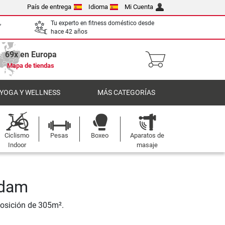
País de entrega
Idioma
Mi Cuenta
,
Tu experto en fitness doméstico desde
hace 42 años
69x en Europa
Mapa de tiendas
 YOGA Y WELLNESS
MÁS CATEGORÍAS
Ciclismo
Pesas
Boxeo
Aparatos de
Indoor
masaje
rdam
posición de 305m².