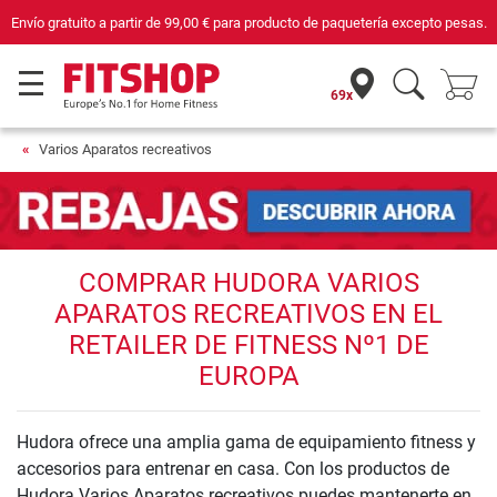
Envío gratuito a partir de
99,00 €
para producto de paquetería excepto pesas.
69x
Varios Aparatos recreativos
COMPRAR HUDORA VARIOS
APARATOS RECREATIVOS EN EL
RETAILER DE FITNESS Nº1 DE
EUROPA
Hudora ofrece una amplia gama de equipamiento fitness y
accesorios para entrenar en casa. Con los productos de
Hudora Varios Aparatos recreativos puedes mantenerte en