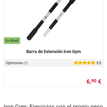
En Stock
Barra de Extensión Iron Gym
Opiniones
5,0
(1)
6,
€
90
Iron Gym: Ejercicios con el propio peso