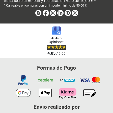
Suscríbete al Boletín y recibirás un Vale de 10,00 € *
* Canjeable en compras con un importe mínimo de 50,00 €
Blog
Facebook
Instagram
Linkedin
Pinterest
X
43495
Opiniones
4.85
/ 5.00
Formas de Pago
Envío realizado por