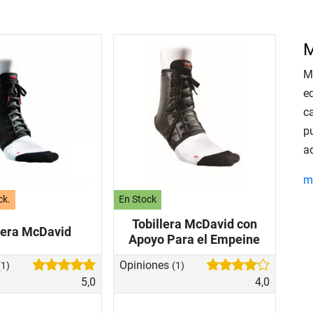
M
M
e
c
p
ad
m
ck.
En Stock
Tobillera McDavid con
lera McDavid
Apoyo Para el Empeine
Opiniones
(1)
(1)
5,0
4,0