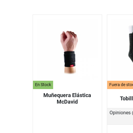
En Stock
Fuera de sto
Muñequera Elástica
Tobil
McDavid
Opiniones