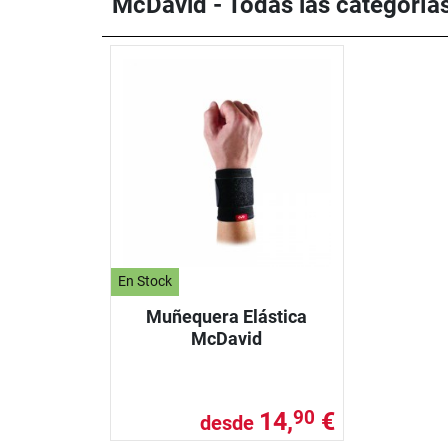
McDavid - Todas las categoría
En Stock
Muñequera Elástica
McDavid
14,
€
90
desde