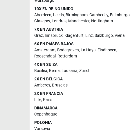
Wurzburgo
10X EN REINO UNIDO
Aberdeen
,
Leeds
,
Birmingham
,
Camberley
,
Edimburgo
Glasgow
,
Londres
,
Manchester
,
Nottingham
7X EN AUSTRIA
Graz
,
Innsbruck
,
Klagenfurt
,
Linz
,
Salzburgo
,
Viena
6X EN PAÍSES BAJOS
Ámsterdam
,
Bodegraven
,
La Haya
,
Eindhoven
,
Roosendaal
,
Rotterdam
4X EN SUIZA
Basilea
,
Berna
,
Lausana
,
Zúrich
2X EN BÉLGICA
Amberes
,
Bruselas
2X EN FRANCIA
Lille
,
París
DINAMARCA
Copenhague
POLONIA
Varsovia