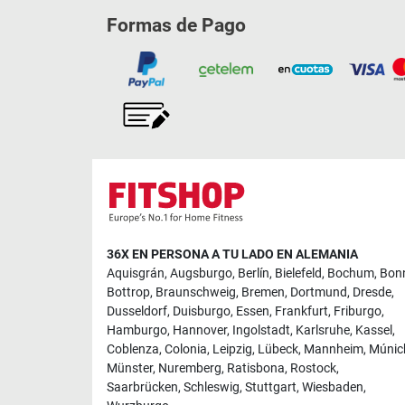
Formas de Pago
36X EN PERSONA A TU LADO EN ALEMANIA
Aquisgrán
,
Augsburgo
,
Berlín
,
Bielefeld
,
Bochum
,
Bon
Bottrop
,
Braunschweig
,
Bremen
,
Dortmund
,
Dresde
,
Dusseldorf
,
Duisburgo
,
Essen
,
Frankfurt
,
Friburgo
,
Hamburgo
,
Hannover
,
Ingolstadt
,
Karlsruhe
,
Kassel
,
Coblenza
,
Colonia
,
Leipzig
,
Lübeck
,
Mannheim
,
Múnic
Münster
,
Nuremberg
,
Ratisbona
,
Rostock
,
Saarbrücken
,
Schleswig
,
Stuttgart
,
Wiesbaden
,