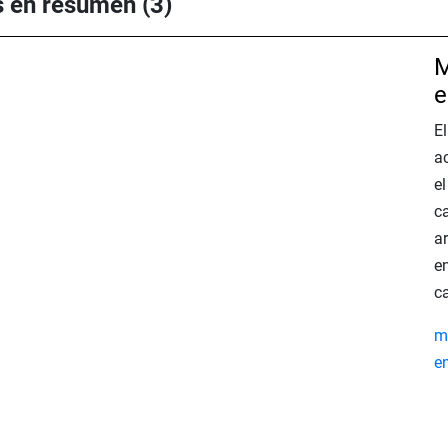
s en resumen (3)
M
e
E
ac
el
c
a
e
c
m
e