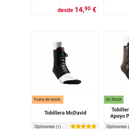
14,
€
90
desde
Fuera de stock.
En Stock
Tobille
Tobillera McDavid
Apoyo P
Opiniones
Opiniones
(1)