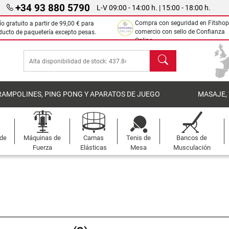
+34 93 880 5790
L-V 09:00 - 14:00 h. | 15:00 - 18:00 h.
Compra con seguridad en Fitshop
ío gratuito a partir de
99,00 €
para
comercio con sello de Confianza
ducto de paquetería excepto pesas.
Online.
Buscar
RAMPOLINES, PING PONG Y APARATOS DE JUEGO
MASAJE,
 de
Máquinas de
Camas
Tenis de
Bancos de
Fuerza
Elásticas
Mesa
Musculación