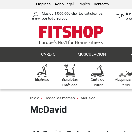
Empresa
Aviso Legal
Empleo
Contacto
Más de 4.000.000 clientes satisfechos
Env
por toda Europa
pro
CARDIO
MUSCULACIÓN
T
Elípticas
Bicicletas
Cinta de
Máquinas
Estáticas
Correr
Remo
Inicio
Todas las marcas
McDavid
McDavid