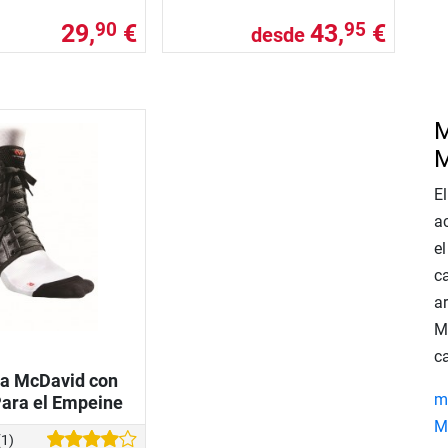
29,
€
43,
€
90
95
desde
M
M
E
ac
el
c
ar
M
c
ra McDavid con
m
ara el Empeine
M
(1)