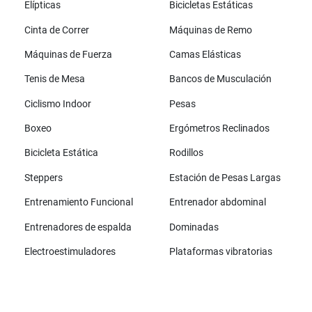
Elípticas
Bicicletas Estáticas
Cinta de Correr
Máquinas de Remo
Máquinas de Fuerza
Camas Elásticas
Tenis de Mesa
Bancos de Musculación
Ciclismo Indoor
Pesas
Boxeo
Ergómetros Reclinados
Bicicleta Estática
Rodillos
Steppers
Estación de Pesas Largas
Entrenamiento Funcional
Entrenador abdominal
Entrenadores de espalda
Dominadas
Electroestimuladores
Plataformas vibratorias
Todas las marcas