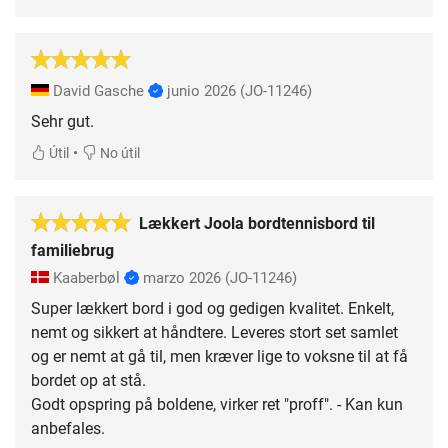
David Gasche
junio 2026
(JO-11246)
Sehr gut.
•
Útil
No útil
Lækkert Joola bordtennisbord til
familiebrug
Kaaberbøl
marzo 2026
(JO-11246)
Super lækkert bord i god og gedigen kvalitet. Enkelt,
nemt og sikkert at håndtere. Leveres stort set samlet
og er nemt at gå til, men kræver lige to voksne til at få
bordet op at stå.
Godt opspring på boldene, virker ret "proff". - Kan kun