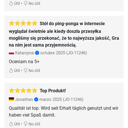
•
Útil
No útil
Stół do ping-ponga w internecie
wyglądał świetnie ale kiedy doszła przesyłka
mogliśmy się przekonać, że to najwyższa jakość, Gra
na nim jest sama przyjemnością.
Katarzyna
octubre 2025
(JO-11246)
Oceniam na 5+
•
Útil
No útil
Top Produkt!
Jonathan
marzo 2025
(JO-11246)
Qualität ist top. Wird seit Erhalt täglich genutzt und wir
haben viel Spaß damit.
•
Útil
No útil