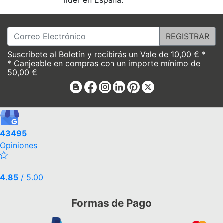
líder en España.
Correo Electrónico
Suscríbete al Boletín y recibirás un Vale de 10,00 € *
* Canjeable en compras con un importe mínimo de
50,00 €
Blog
Facebook
Instagram
Linkedin
Pinterest
X
43495
Opiniones
4.85
/ 5.00
Formas de Pago