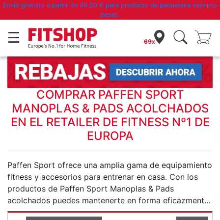
Envío gratuito a partir de
99,00 €
para producto de paquetería excepto
pesas.
Manoplas & Pads acolchados
69x
COMPRAR PAFFEN SPORT
MANOPLAS & PADS ACOLCHADOS
EN EL RETAILER DE FITNESS Nº1 DE
EUROPA
Paffen Sport ofrece una amplia gama de equipamiento
fitness y accesorios para entrenar en casa. Con los
productos de Paffen Sport Manoplas & Pads
acolchados puedes mantenerte en forma eficazmente,
adelgazar y cuidar tu salud.