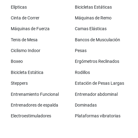
Elípticas
Bicicletas Estáticas
Cinta de Correr
Máquinas de Remo
Máquinas de Fuerza
Camas Elásticas
Tenis de Mesa
Bancos de Musculación
Ciclismo Indoor
Pesas
Boxeo
Ergómetros Reclinados
Bicicleta Estática
Rodillos
Steppers
Estación de Pesas Largas
Entrenamiento Funcional
Entrenador abdominal
Entrenadores de espalda
Dominadas
Electroestimuladores
Plataformas vibratorias
Todas las marcas