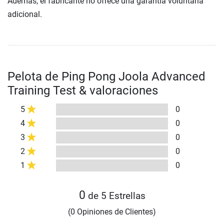
Además, el fabricante no ofrece una garantía voluntaria
adicional.
Pelota de Ping Pong Joola Advanced
Training Test & valoraciones
5
0
4
0
3
0
2
0
1
0
0
de 5 Estrellas
(0 Opiniones de Clientes)