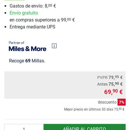
Gastos de envío: 8,
€
00
Envío gratuito
en compras superiores a 99,
€
00
Entrega mediante UPS
Recoge
69
Millas.
95
79,
€
PVPR
90
75,
€
Antes
69,
€
90
descuento
7%
90
Mejor precio en últimos 30 días
75,
€
Cantidad
AÑADIR AL CARRITO