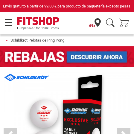
Envío gratuito a partir de
99,00 €
para producto de paquetería excepto pesas.
69x
Schildkröt Pelotas de Ping Pong