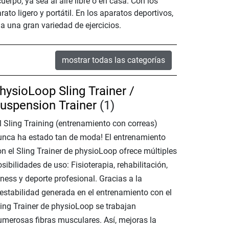
erpo, ya sea al aire libre o en casa. Con los
ato ligero y portátil. En los aparatos deportivos,
 una gran variedad de ejercicios.
mostrar todas las categorías
hysioLoop Sling Trainer /
uspension Trainer
(1)
l Sling Training (entrenamiento con correas)
unca ha estado tan de moda! El entrenamiento
on el Sling Trainer de physioLoop ofrece múltiples
sibilidades de uso: Fisioterapia, rehabilitación,
tness y deporte profesional. Gracias a la
nestabilidad generada en el entrenamiento con el
ling Trainer de physioLoop se trabajan
umerosas fibras musculares. Así, mejoras la