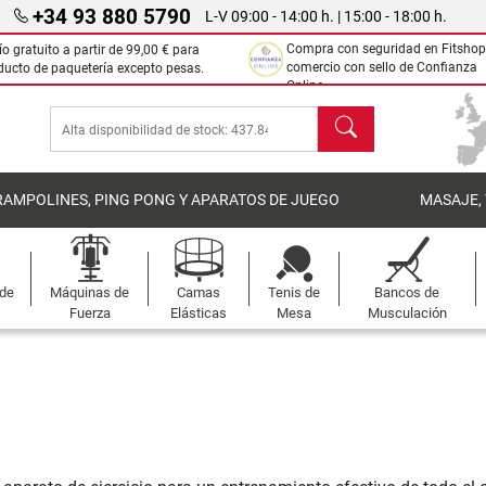
+34 93 880 5790
L-V 09:00 - 14:00 h. | 15:00 - 18:00 h.
Compra con seguridad en Fitshop
ío gratuito a partir de
99,00 €
para
comercio con sello de Confianza
ducto de paquetería excepto pesas.
Online.
Buscar
RAMPOLINES, PING PONG Y APARATOS DE JUEGO
MASAJE,
 de
Máquinas de
Camas
Tenis de
Bancos de
Fuerza
Elásticas
Mesa
Musculación