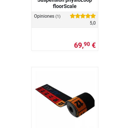
floorScale
Opiniones
(1)
5,0
69,
€
90