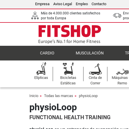
Empresa
Aviso Legal
Empleo
Contacto
Más de 4.000.000 clientes satisfechos
Env
por toda Europa
pro
CARDIO
MUSCULACIÓN
T
Elípticas
Bicicletas
Cinta de
Máquinas
Estáticas
Correr
Remo
Inicio
Todas las marcas
physioLoop
physioLoop
FUNCTIONAL HEALTH TRAINING