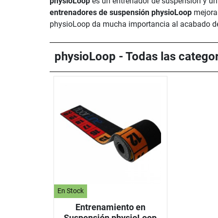
physioLoop
es un entrenador de suspensión y un a
entrenadores de suspensión physioLoop
mejorar
physioLoop da mucha importancia al acabado de l
physioLoop - Todas las catego
En Stock
Entrenamiento en
Suspensión physioLoop