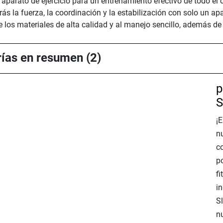
parato de ejercicio para un entrenamiento efectivo de todo el cu
ás la fuerza, la coordinación y la estabilización con solo un apar
os materiales de alta calidad y al manejo sencillo, además de a
rías en resumen (2)
p
S
¡E
n
c
po
fi
i
S
n