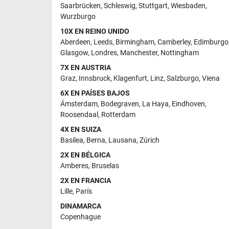
Saarbrücken
,
Schleswig
,
Stuttgart
,
Wiesbaden
,
Wurzburgo
10X EN REINO UNIDO
Aberdeen
,
Leeds
,
Birmingham
,
Camberley
,
Edimburgo
Glasgow
,
Londres
,
Manchester
,
Nottingham
7X EN AUSTRIA
Graz
,
Innsbruck
,
Klagenfurt
,
Linz
,
Salzburgo
,
Viena
6X EN PAÍSES BAJOS
Ámsterdam
,
Bodegraven
,
La Haya
,
Eindhoven
,
Roosendaal
,
Rotterdam
4X EN SUIZA
Basilea
,
Berna
,
Lausana
,
Zúrich
2X EN BÉLGICA
Amberes
,
Bruselas
2X EN FRANCIA
Lille
,
París
DINAMARCA
Copenhague