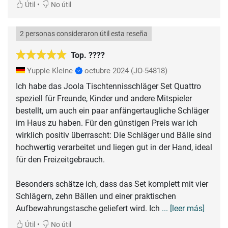
•
Útil
No útil
2 personas consideraron útil esta reseña
Top. ????
Yuppie Kleine
octubre 2024
(JO-54818)
Ich habe das Joola Tischtennisschläger Set Quattro
speziell für Freunde, Kinder und andere Mitspieler
bestellt, um auch ein paar anfängertaugliche Schläger
im Haus zu haben. Für den günstigen Preis war ich
wirklich positiv überrascht: Die Schläger und Bälle sind
hochwertig verarbeitet und liegen gut in der Hand, ideal
für den Freizeitgebrauch.
Besonders schätze ich, dass das Set komplett mit vier
Schlägern, zehn Bällen und einer praktischen
Aufbewahrungstasche geliefert wird. Ich
... [leer más]
•
Útil
No útil