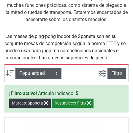
muchas funciones prácticas, como sistema de plegado a
la mitad o ruedas de transporte. Estaremos encantados de
asesorarte sobre los distintos modelos.
Las mesas de ping-pong Indoor de Sponeta son en su
conjunto mesas de competición según la norma ITTF y se
pueden usar para jugar en competiciones nacionales e
internacionales. Las gruesas superficies de juego
proporcionan calidad de juego y de salto de la pelota. El
salto de la pelota es muy importante, sobre todo para los
Busqueda a
Ordenar por
Filtro
jugadores de clubs y competiciones, y es la característica
de calidad decisiva.
¡Filtro activo!
Artículo indicado:
5
Marcas: Sponeta
Restablecer filtro