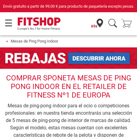
Envío gratuito a partir de
99,00 €
para producto de paquetería excepto pesas.
69x
Mesas de Ping Pong Indoor
COMPRAR SPONETA MESAS DE PING
PONG INDOOR EN EL RETAILER DE
FITNESS Nº1 DE EUROPA
Mesas de ping-pong indoor para el ocio o competiciones
profesionales: en nuestra tienda encontrarás una selección
de 5 mesas de ping-pong de interior de marcas de calidad.
Según el modelo, estas mesas cuentan con excelentes
características de rebote de la pelota y disponen de