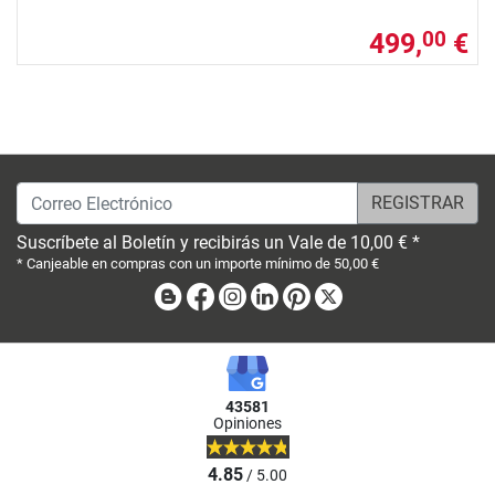
499,
€
00
Correo Electrónico
Suscríbete al Boletín y recibirás un Vale de 10,00 € *
* Canjeable en compras con un importe mínimo de 50,00 €
Blog
Facebook
Instagram
Linkedin
Pinterest
X
43581
Opiniones
4.85
/ 5.00