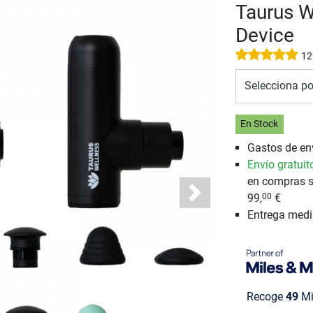
Taurus W
Device
12
Selecciona po
En Stock
Gastos de env
Envío gratuit
en compras s
99,
€
00
Next
Entrega med
Recoge
49
Mi