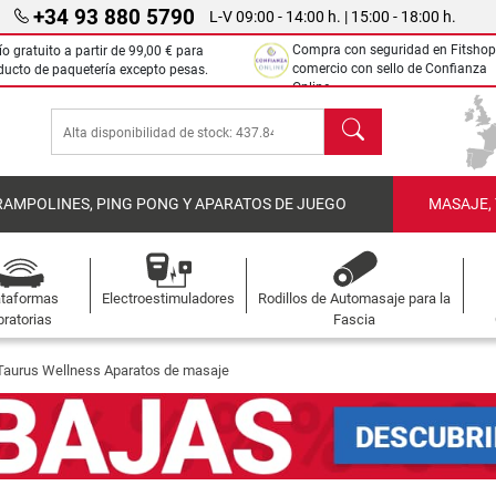
+34 93 880 5790
L-V 09:00 - 14:00 h. | 15:00 - 18:00 h.
Compra con seguridad en Fitshop
ío gratuito a partir de
99,00 €
para
comercio con sello de Confianza
ducto de paquetería excepto pesas.
Online.
Buscar
RAMPOLINES, PING PONG Y APARATOS DE JUEGO
MASAJE,
ataformas
Electroestimuladores
Rodillos de Automasaje para la
bratorias
Fascia
Taurus Wellness Aparatos de masaje