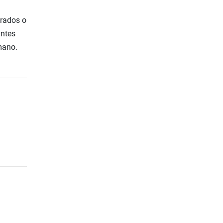
urados o
antes
mano.