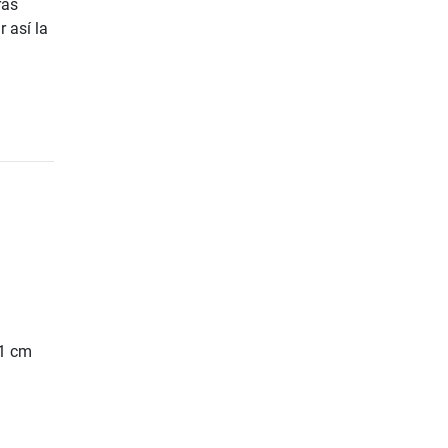
rás
r así la
11 cm