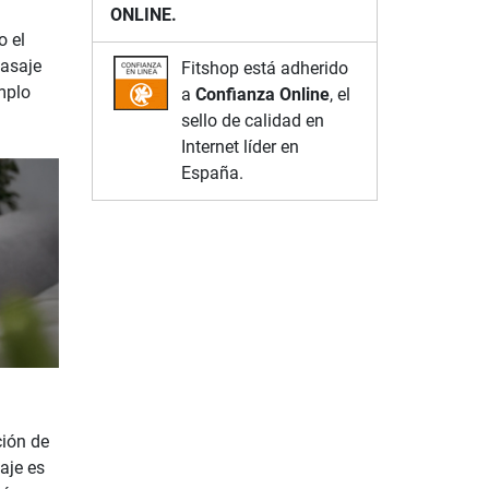
ONLINE.
o el
masaje
Fitshop está adherido
mplo
a
Confianza Online
, el
sello de calidad en
Internet líder en
España.
ción de
aje es