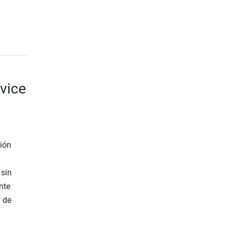
vice
ión
 sin
nte
n de