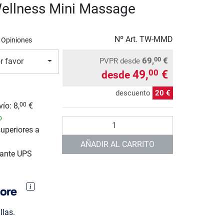
ellness Mini Massage
Nº Art.
TW-MMD
 Opiniones
69,
€
00
PVPR
desde
r favor
49,
€
00
desde
descuento
20 €
ío: 8,
€
00
o
Cantidad
uperiores a
AÑADIR AL CARRITO
iante UPS
llas.