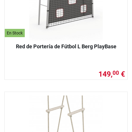
En Stock
Red de Portería de Fútbol L Berg PlayBase
149,
€
00