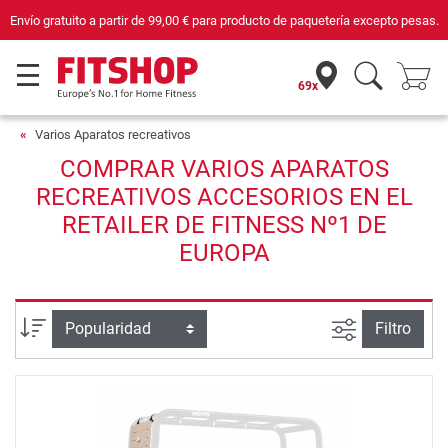
Envío gratuito a partir de
99,00 €
para producto de paquetería excepto pesas.
69x
Varios Aparatos recreativos
COMPRAR VARIOS APARATOS
RECREATIVOS ACCESORIOS EN EL
RETAILER DE FITNESS Nº1 DE
EUROPA
Busqueda a
Ordenar por
Filtro