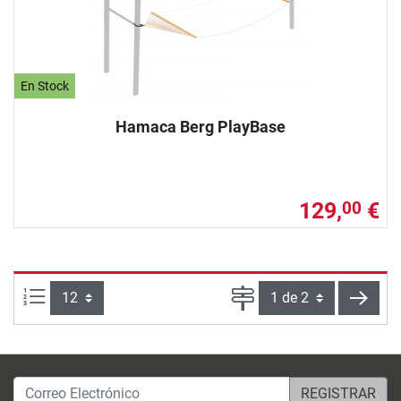
En Stock
Hamaca Berg PlayBase
129,
€
00
Artículos por página:
Página
sigui
Correo Electrónico