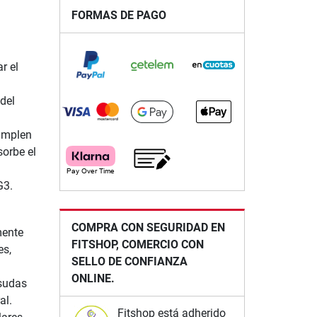
FORMAS DE PAGO
r el
del
umplen
sorbe el
G3.
COMPRA CON SEGURIDAD EN
mente
FITSHOP, COMERCIO CON
es,
SELLO DE CONFIANZA
ONLINE.
esudas
al.
Fitshop está adherido