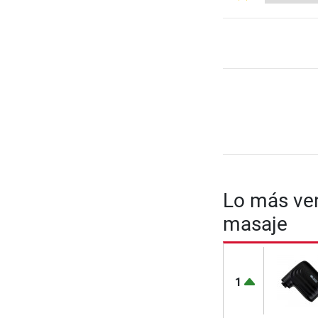
Lo más ven
masaje
1