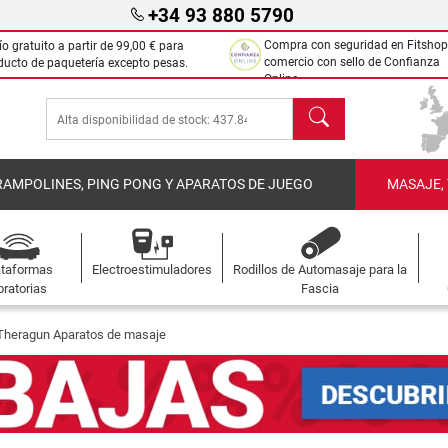
+34 93 880 5790
Compra con seguridad en Fitshop
ío gratuito a partir de
99,00 €
para
comercio con sello de Confianza
ducto de paquetería excepto pesas.
Online.
Buscar
RAMPOLINES, PING PONG Y APARATOS DE JUEGO
MASAJE,
ataformas
Electroestimuladores
Rodillos de Automasaje para la
bratorias
Fascia
Theragun Aparatos de masaje