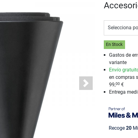
Accesori
Selecciona po
En Stock
Gastos de en
variante
Envío gratuit
en compras s
99,
€
00
Next
Entrega med
Recoge
20
Mi