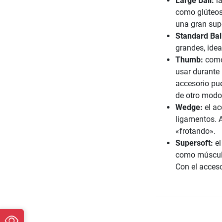
Large Ball:
la
como glúteos,
una gran supe
Standard Bal
grandes, idea
Thumb:
como 
usar durante 
accesorio pue
de otro modo,
Wedge:
el ac
ligamentos. A
«frotando».
Supersoft:
el
como músculo
Con el acceso