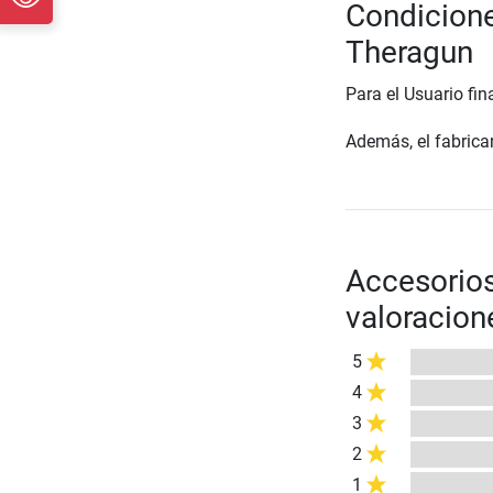
Condicione
Theragun
Para el Usuario fin
Además, el fabrican
Accesorios
valoracion
5
4
3
2
1