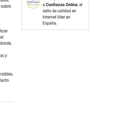
ares,
a
Confianza Online
, el
 sobre
sello de calidad en
Internet líder en
y
España.
lizar
el
 donde,
os y
sibles,
tacto.