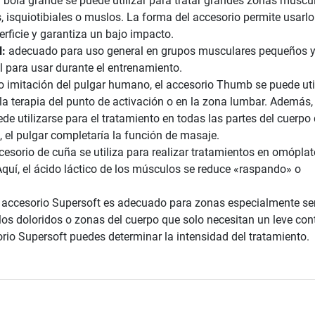
 bola grande se puede utilizar para tratar grandes zonas muscul
 isquiotibiales o muslos. La forma del accesorio permite usarlo
rficie y garantiza un bajo impacto.
l:
adecuado para uso general en grupos musculares pequeños 
l para usar durante el entrenamiento.
imitación del pulgar humano, el accesorio Thumb se puede uti
la terapia del punto de activación o en la zona lumbar. Además, 
de utilizarse para el tratamiento en todas las partes del cuerpo
 el pulgar completaría la función de masaje.
cesorio de cuña se utiliza para realizar tratamientos en omóplat
quí, el ácido láctico de los músculos se reduce «raspando» o
 accesorio Supersoft es adecuado para zonas especialmente sen
s doloridos o zonas del cuerpo que solo necesitan un leve con
rio Supersoft puedes determinar la intensidad del tratamiento.