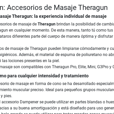
n: Accesorios de Masaje Theragun
saje Theragun: la experiencia individual de masaje
esorios de masaje de
Theragun
brindan la posibilidad de cambia
agun en cualquier momento. De esta manera, tanto tú como tus
ataros diferentes parte del cuerpo de manera óptima y disfrutar 
ios de masaje de Theragun pueden limpiarse cómodamente y c
 higiénicos. Además, el material de espuma de poliuretano no ab
i las lociones presentes en la piel.
masaje son compatibles con Theragun Pro, Elite, Mini, G3Pro y 
imo para cualquier intensidad y tratamiento
sorio de masaje en forma de cono se ha desarrollado especial
amiento muscular preciso. Ideal para pequeños grupos muscular
y pies.
l accesorio Dampener se puede utilizar en partes blandas o hu
racias a su buena amortiguación y está diseñado para uso gener