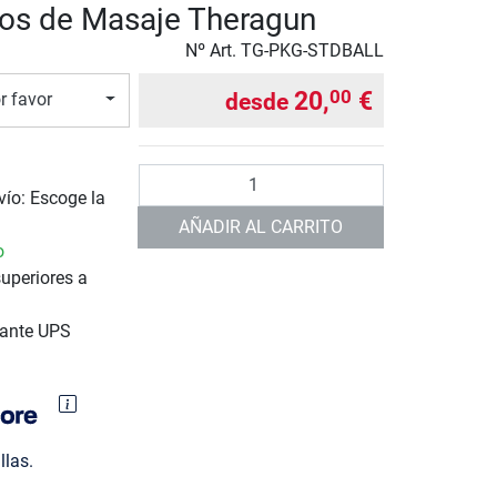
os de Masaje Theragun
Nº Art.
TG-PKG-STDBALL
20,
€
00
desde
r favor
Cantidad
vío: Escoge la
AÑADIR AL CARRITO
o
uperiores a
iante UPS
llas.