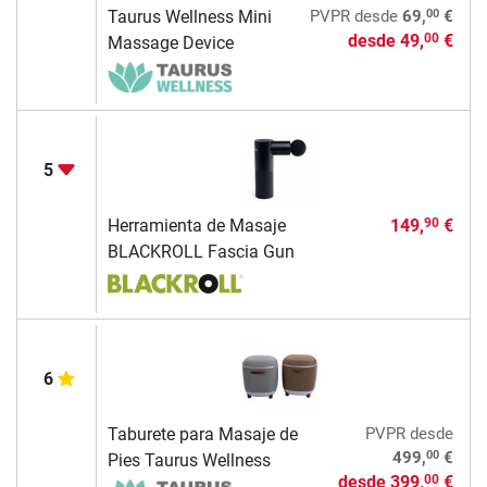
00
Taurus Wellness Mini
PVPR
desde
69,
€
desde
49,
€
00
Massage Device
5
Herramienta de Masaje
149,
€
90
BLACKROLL Fascia Gun
6
Taburete para Masaje de
PVPR
desde
00
499,
€
Pies Taurus Wellness
desde
399,
€
00