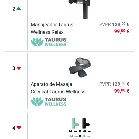
2
00
Masajeador Taurus
PVPR
129,
€
99,
€
00
Wellness Relax
3
00
Aparato de Masaje
PVPR
129,
€
99,
€
00
Cervical Taurus Wellness
4