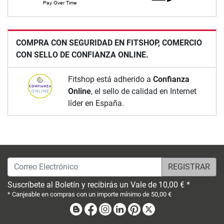
COMPRA CON SEGURIDAD EN FITSHOP, COMERCIO
CON SELLO DE CONFIANZA ONLINE.
Fitshop está adherido a
Confianza
Online
, el sello de calidad en Internet
líder en España.
Correo Electrónico
Suscríbete al Boletín y recibirás un Vale de 10,00 € *
* Canjeable en compras con un importe mínimo de 50,00 €
Blog
Facebook
Instagram
Linkedin
Pinterest
X