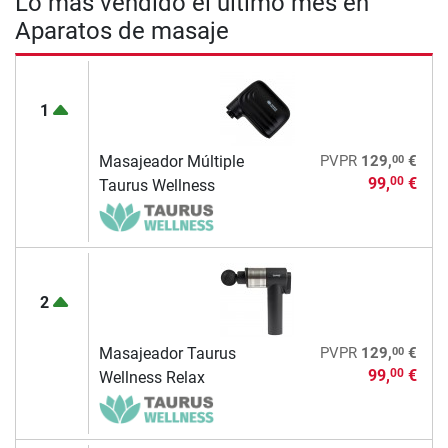
Lo más vendido el último mes en
Aparatos de masaje
1
00
Masajeador Múltiple
PVPR
129,
€
99,
€
00
Taurus Wellness
2
00
Masajeador Taurus
PVPR
129,
€
99,
€
00
Wellness Relax