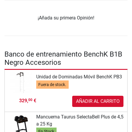
¡Añada su primera Opinión!
Banco de entrenamiento BenchK B1B
Negro Accesorios
Unidad de Dominadas Móvil BenchK PB3
Fuera de stock.
329,
€
00
AÑADIR AL CARRITO
Mancuerna Taurus SelectaBell Plus de 4,5
a 25 Kg
En Stock