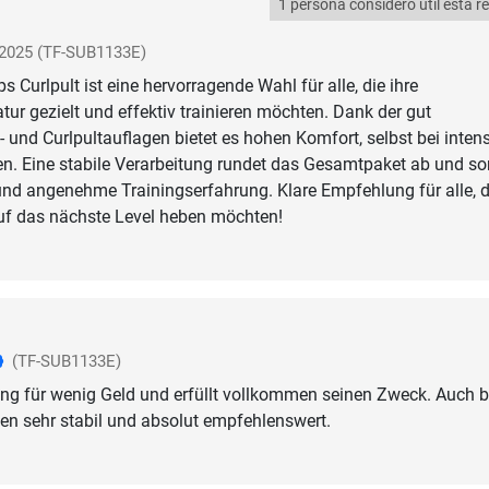
1 persona consideró útil esta r
 2025
(TF-SUB1133E)
 Curlpult ist eine hervorragende Wahl für alle, die ihre
r gezielt und effektiv trainieren möchten. Dank der gut
- und Curlpultauflagen bietet es hohen Komfort, selbst bei inten
en. Eine stabile Verarbeitung rundet das Gesamtpaket ab und so
 und angenehme Trainingserfahrung. Klare Empfehlung für alle, di
auf das nächste Level heben möchten!
(TF-SUB1133E)
ng für wenig Geld und erfüllt vollkommen seinen Zweck. Auch b
en sehr stabil und absolut empfehlenswert.