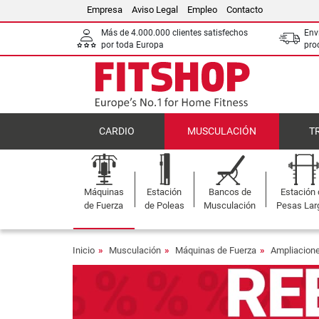
Empresa
Aviso Legal
Empleo
Contacto
Más de 4.000.000 clientes satisfechos
Env
por toda Europa
pro
CARDIO
MUSCULACIÓN
T
Máquinas
Estación
Bancos de
Estación
de Fuerza
de Poleas
Musculación
Pesas Lar
Inicio
Musculación
Máquinas de Fuerza
Ampliacione