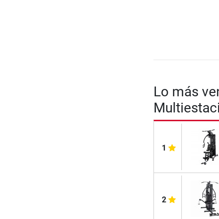
Lo más ven
Multiestac
1
2