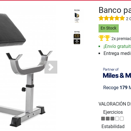
Banco pa
2 
En Stock
2x premia
¡Envío gratuit
Entrega med
Next
Recoge
179
M
VALORACIÓN D
Ejercicios
Estabilidad