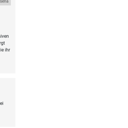
eseña
siven
rgt
e ihr
ei