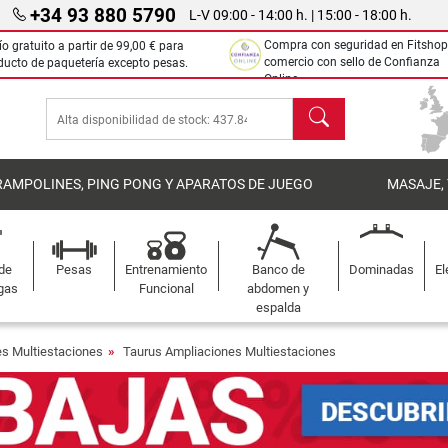
+34 93 880 5790
L-V 09:00 - 14:00 h. | 15:00 - 18:00 h.
Compra con seguridad en Fitshop
ío gratuito a partir de
99,00 €
para
comercio con sello de Confianza
ducto de paquetería excepto pesas.
Online.
Buscar
RAMPOLINES, PING PONG Y APARATOS DE JUEGO
MASAJE,
 de
Pesas
Entrenamiento
Banco de
Dominadas
El
gas
Funcional
abdomen y
espalda
s Multiestaciones
Taurus Ampliaciones Multiestaciones