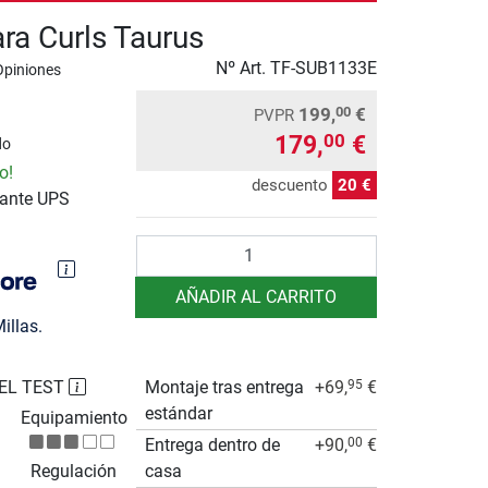
ra Curls Taurus
Nº Art.
TF-SUB1133E
Opiniones
199,
€
00
PVPR
179,
€
00
do
o!
descuento
20 €
iante UPS
Cantidad
AÑADIR AL CARRITO
illas.
EL TEST
Montaje tras entrega
+69,
€
95
estándar
Equipamiento
Entrega dentro de
+90,
€
00
Regulación
casa