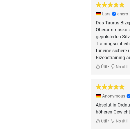
Lars
enero
Das Taurus Bizeps
Oberarmmuskulatu
gepolsterten Sitz
Trainingseinheit
für eine sichere
Bizepstraining 
•
Útil
No útil
Anonymous
Absolut in Ordnu
höheren Gewicht
•
Útil
No útil