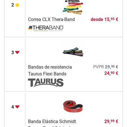
2
Correa CLX Thera-Band
desde
15,
€
95
3
90
Bandas de resistencia
PVPR
29,
€
24,
€
90
Taurus Flexi Bands
4
Banda Elástica Schmidt
29,
€
99