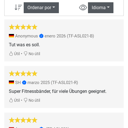
Ordenar por
Idioma
Anonymous
enero 2026
(TF-ASL021-B)
Tut was es soll.
•
Útil
No útil
SH
marzo 2025
(TF-ASL021-R)
Super Fitnessbänder, für viele Übungen geeignet.
•
Útil
No útil