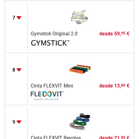
7
Gymstick Original 2.0
desde
59,
€
95
8
Cinta FLEXVIT Mini
desde
13,
€
80
9
Cinta FLEXVIT Revolve
desde
21,
€
80