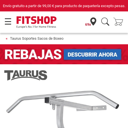
de
99,00 €
para producto de paquetería excepto pesas.
Compra con seguridad e
69x
Taurus Soportes Sacos de Boxeo