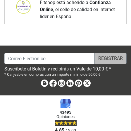
Fitshop está adherido a
Confianza
Online
, el sello de calidad en Internet
líder en España.
Correo Electrónico
Suscríbete al Boletín y recibirás un Vale de 10,00 € *
* Canjeable en compras con un importe mínimo de 50,00 €
Blog
Facebook
Instagram
Linkedin
Pinterest
X
43495
Opiniones
4.85
/ 5.00