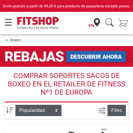
Envío gratuito a partir de
99,00 €
para producto de paquetería excepto pesas.
69x
Boxeo
COMPRAR SOPORTES SACOS DE
BOXEO EN EL RETAILER DE FITNESS
Nº1 DE EUROPA
Busqueda a
Ordenar por
Filtro