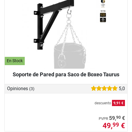
En Stock
Soporte de Pared para Saco de Boxeo Taurus
Opiniones
5,0
(3)
descuento
9,91 €
90
59,
€
PVPR
49,
€
99