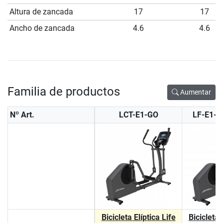
Altura de zancada
17
17
Ancho de zancada
4.6
4.6
Familia de productos
Aumentar
Nº Art.
LCT-E1-GO
LF-E1-
Bicicleta Elíptica Life
Bicicleta 