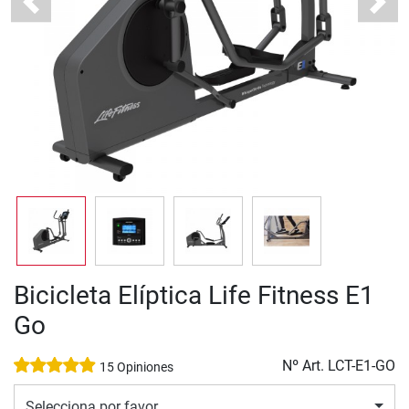
Previous
Next
Bicicleta Elíptica Life Fitness E1
Go
Nº Art.
LCT-E1-GO
15 Opiniones
Selecciona por favor