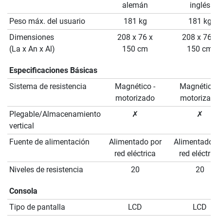
alemán
inglés
Peso máx. del usuario
181 kg
181 kg
Dimensiones
208 x 76 x
208 x 76 x
(La x An x Al)
150 cm
150 cm
Especificaciones Básicas
Sistema de resistencia
Magnético -
Magnético 
motorizado
motorizad
Plegable/Almacenamiento
✗
✗
vertical
Fuente de alimentación
Alimentado por
Alimentado 
red eléctrica
red eléctric
Niveles de resistencia
20
20
Consola
Tipo de pantalla
LCD
LCD