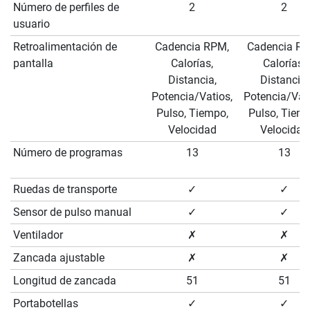
Número de perfiles de
2
2
usuario
Retroalimentación de
Cadencia RPM,
Cadencia RP
pantalla
Calorías,
Calorías,
Distancia,
Distancia,
Potencia/Vatios,
Potencia/Vati
Pulso, Tiempo,
Pulso, Tiemp
Velocidad
Velocidad
Número de programas
13
13
Ruedas de transporte
✓
✓
Sensor de pulso manual
✓
✓
Ventilador
✗
✗
Zancada ajustable
✗
✗
Longitud de zancada
51
51
Portabotellas
✓
✓