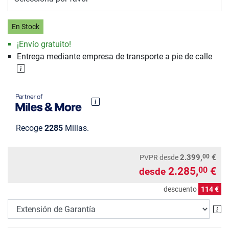
En Stock
¡Envío gratuito!
Entrega mediante empresa de transporte a pie de calle
Recoge
2285
Millas.
00
2.399,
€
PVPR
desde
2.285,
€
00
desde
descuento
114 €
Ex