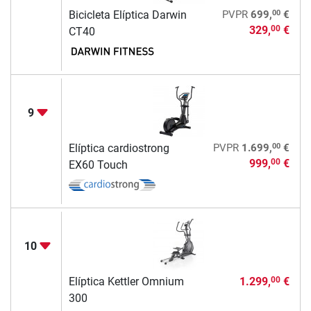
00
Bicicleta Elíptica Darwin
PVPR
699,
€
329,
€
00
CT40
9
00
Elíptica cardiostrong
PVPR
1.699,
€
999,
€
00
EX60 Touch
10
Elíptica Kettler Omnium
1.299,
€
00
300