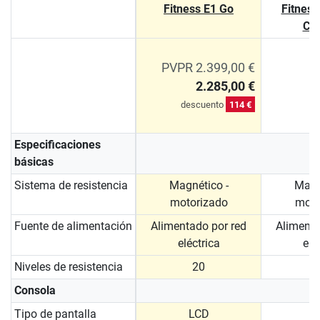
Fitness E1 Go
Fitness
Co
PVPR 2.399,00 €
2.285,00 €
descuento
114 €
Especificaciones
básicas
Sistema de resistencia
Magnético -
Magn
motorizado
moto
Fuente de alimentación
Alimentado por red
Alimenta
eléctrica
elé
Niveles de resistencia
20
Consola
Tipo de pantalla
LCD