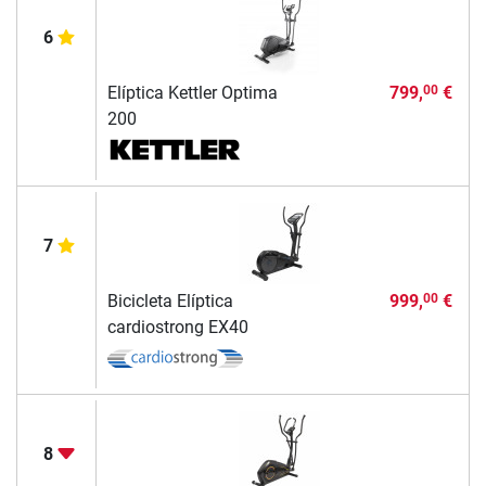
6
Elíptica Kettler Optima
799,
€
00
200
7
Bicicleta Elíptica
999,
€
00
cardiostrong EX40
8