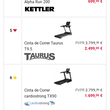
699,
€
00
Alpha Run 200
5
00
Cinta de Correr Taurus
PVPR
2.799,
€
2.499,
€
00
T9.5
6
00
Cinta de Correr
PVPR
2.799,
€
1.699,
€
00
cardiostrong TX90