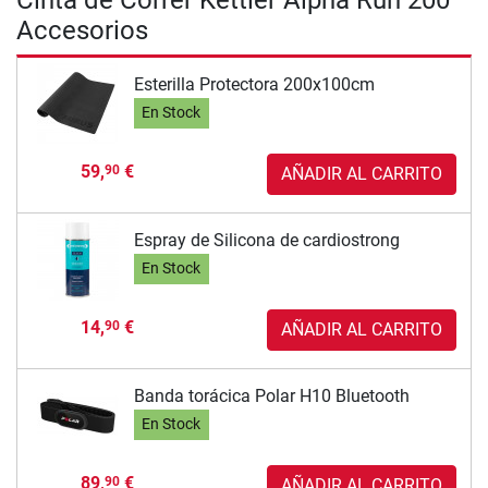
Cinta de Correr Kettler Alpha Run 200
Accesorios
Esterilla Protectora 200x100cm
En Stock
59,
€
90
AÑADIR AL CARRITO
Espray de Silicona de cardiostrong
En Stock
14,
€
90
AÑADIR AL CARRITO
Banda torácica Polar H10 Bluetooth
En Stock
89,
€
90
AÑADIR AL CARRITO