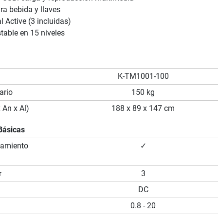
ra bebida y llaves
l Active (3 incluidas)
stable en 15 niveles
K-TM1001-100
ario
150 kg
 An x Al)
188 x 89 x 147 cm
Básicas
namiento
✓
r
3
DC
0.8 - 20