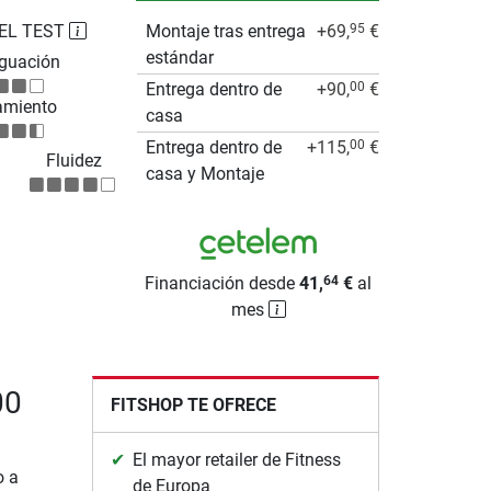
EL TEST
Montaje tras entrega
+69,
€
95
estándar
guación
Entrega dentro de
+90,
€
00
amiento
casa
Entrega dentro de
+115,
€
00
Fluidez
casa y Montaje
Financiación desde
41,
€
al
64
mes
00
FITSHOP TE OFRECE
El mayor retailer de Fitness
o a
de Europa