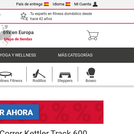
País de entrega
Idioma
Mi Cuenta
,
Tu experto en fitness doméstico desde
hace 42 años
69x en Europa
Mapa de tiendas
 YOGA Y WELLNESS
MÁS CATEGORÍAS
lines Fitness
Rodillos
Steppers
Boxeo
Correr Kettler Track 600