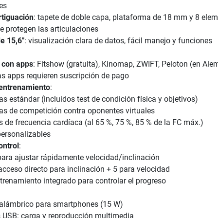
es
tiguación
: tapete de doble capa, plataforma de 18 mm y 8 ele
 protegen las articulaciones
de 15,6"
: visualización clara de datos, fácil manejo y funciones
 con apps
: Fitshow (gratuita), Kinomap, ZWIFT, Peloton (en Ale
as apps requieren suscripción de pago
entrenamiento
:
s estándar (incluidos test de condición física y objetivos)
s de competición contra oponentes virtuales
 de frecuencia cardíaca (al 65 %, 75 %, 85 % de la FC máx.)
personalizables
ntrol
:
ara ajustar rápidamente velocidad/inclinación
acceso directo para inclinación + 5 para velocidad
ntrenamiento integrado para controlar el progreso
nalámbrico para smartphones (15 W)
 USB: carga y reproducción multimedia