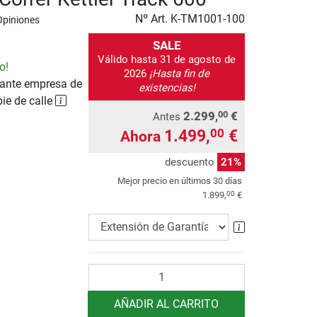
Nº Art.
K-TM1001-100
Opiniones
SALE
Válido hasta 31 de agosto de
o!
2026
¡Hasta fin de
ante empresa de
existencias!
pie de calle
2.299,
€
00
Antes
1.499,
€
00
Ahora
descuento
21%
Mejor precio en últimos 30 días
00
1.899,
€
Extensión de 
Cantidad
AÑADIR AL CARRITO