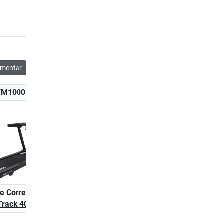
mentar
TM1000-100
K-TM1001-100
e Correr Kettler
Cinta de Correr Kettler
Track 400
Track 600