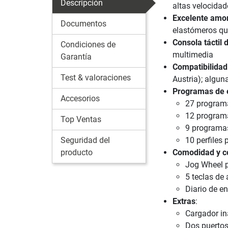
Descripción
altas velocidad
Excelente amor
Documentos
elastómeros que
Consola táctil 
Condiciones de
multimedia
Garantía
Compatibilidad
Test & valoraciones
Austria); algun
Programas de 
Accesorios
27 programa
12 programa
Top Ventas
9 programas
Seguridad del
10 perfiles 
producto
Comodidad y co
Jog Wheel p
5 teclas de 
Diario de e
Extras
:
Cargador i
Dos puertos