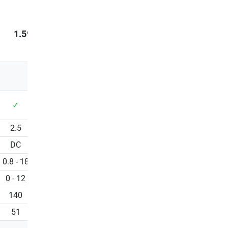
Antes 2.299,00 €
1.499,00 €
descuento
21%
1.599,00 €
Mejor precio en últimos 30
días 1.899,00 €
✓
✓
2.5
3
DC
DC
0.8 - 18
0.8 - 20
0 - 12
0 - 10
140
150
51
51