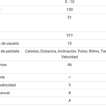
0 - 10
a
150
51
TFT
s de usuario
10
 de pantalla
Calorías, Distancia, Inclinación, Pulso, Ritmo, T
Velocidad
amas
46
rte
✓
 velocidad
5
manual
✗
✗