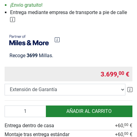
¡Envío gratuito!
Entrega mediante empresa de transporte a pie de calle
Recoge
3699
Millas.
3.699,
€
00
Ex
Cantidad
AÑADIR AL CARRITO
Entrega dentro de casa
+60,
€
00
Montaje tras entrega estándar
+60,
€
00