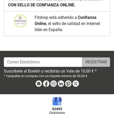
CON SELLO DE CONFIANZA ONLINE.
Fitshop está adherido a
Confianza
Online
, el sello de calidad en Internet
líder en España.
Correo Electrónico
Suscríbete al Boletín y recibirás un Vale de 10,00 € *
* Canjeable en compras con un importe mínimo de 50,00 €
Blog
Facebook
Instagram
Linkedin
Pinterest
X
43495
Opiniones