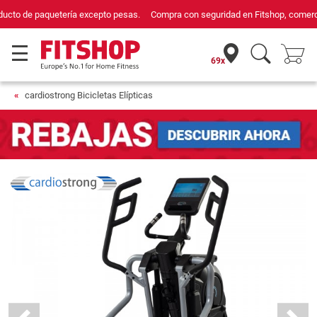
Compra con seguridad en Fitshop, comercio con sello de Confianza Online.
69x
cardiostrong Bicicletas Elípticas