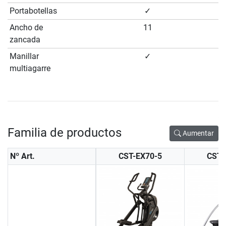
Portabotellas
✓
Ancho de
11
zancada
Manillar
✓
multiagarre
Familia de productos
Aumentar
Nº Art.
CST-EX70-5
CST-