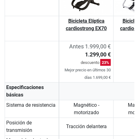
Bicicleta Elíptica
Biciclet
cardiostrong EX70
cardios
Antes 1.999,00 €
1.299,00 €
descuento
23%
Mejor precio en últimos 30
días 1.699,00 €
Especificaciones
básicas
Sistema de resistencia
Magnético -
Magn
motorizado
moto
Posición de
Tracción delantera
transmisión