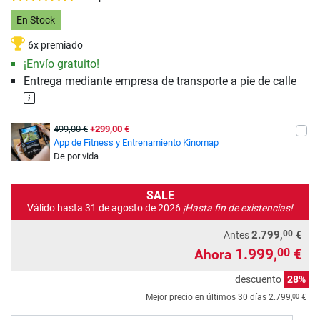
En Stock
6x premiado
¡Envío gratuito!
Entrega mediante empresa de transporte a pie de calle
499,00 €
+299,00 €
App de Fitness y Entrenamiento Kinomap
De por vida
SALE
Válido hasta 31 de agosto de 2026
¡Hasta fin de existencias!
00
2.799,
€
Antes
1.999,
€
00
Ahora
descuento
28%
00
Mejor precio en últimos 30 días
2.799,
€