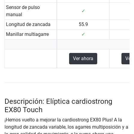
Sensor de pulso
✓
manual
Longitud de zancada
55.9
Manillar multiagarre
✓
Ver ahora
Ver
Descripción: Elíptica cardiostrong
EX80 Touch
¡Hemos vuelto a mejorar la cardiostrong EX80 Plus! A la
longitud de zancada variable, los agarres multiposición y a